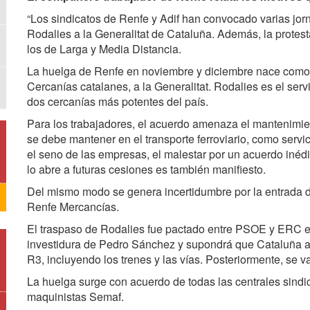
“Los sindicatos de Renfe y Adif han convocado varias jor
Rodalies a la Generalitat de Cataluña. Además, la protest
los de Larga y Media Distancia.
La huelga de Renfe en noviembre y diciembre nace como p
Cercanías catalanes, a la Generalitat. Rodalies es el serv
dos cercanías más potentes del país.
Para los trabajadores, el acuerdo amenaza el mantenimien
se debe mantener en el transporte ferroviario, como servi
el seno de las empresas, el malestar por un acuerdo inédi
lo abre a futuras cesiones es también manifiesto.
Del mismo modo se genera incertidumbre por la entrada d
Renfe Mercancías.
El traspaso de Rodalies fue pactado entre PSOE y ERC e
investidura de Pedro Sánchez y supondrá que Cataluña adq
R3, incluyendo los trenes y las vías. Posteriormente, se va
La huelga surge con acuerdo de todas las centrales sind
maquinistas Semaf.