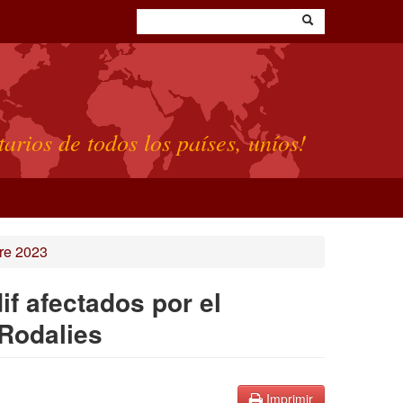
tarios de todos los países, uníos!
re 2023
if afectados por el
Rodalies
Imprimir