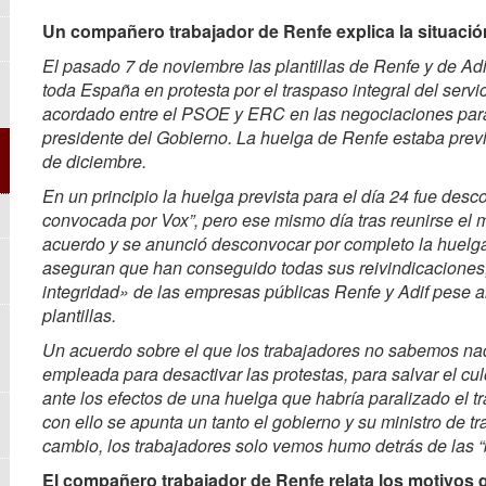
Un compañero trabajador de Renfe explica la situación 
El pasado 7 de noviembre las plantillas de Renfe y de Ad
toda España en protesta por el traspaso integral del servic
acordado entre el PSOE y ERC en las negociaciones par
presidente del Gobierno. La huelga de Renfe estaba previs
de diciembre.
En un principio la huelga prevista para el día 24 fue des
convocada por Vox”, pero ese mismo día tras reunirse el m
acuerdo y se anunció desconvocar por completo la huelga p
aseguran que han conseguido todas sus reivindicaciones,
integridad» de las empresas públicas Renfe y Adif pese a
plantillas.
Un acuerdo sobre el que los trabajadores no sabemos n
empleada para desactivar las protestas, para salvar el cu
ante los efectos de una huelga que habría paralizado el t
con ello se apunta un tanto el gobierno y su ministro de 
cambio, los trabajadores solo vemos humo detrás de las “
El compañero trabajador de Renfe relata los motivos q