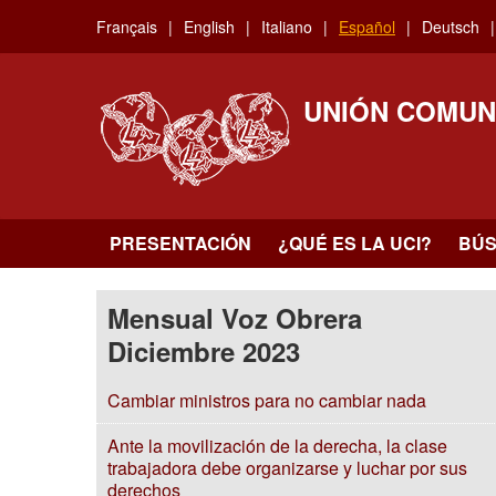
Skip
Français
English
Italiano
Español
Deutsch
to
main
content
UNIÓN COMUN
PRESENTACIÓN
¿QUÉ ES LA UCI?
BÚ
Mensual Voz Obrera
Diciembre 2023
Cambiar ministros para no cambiar nada
Ante la movilización de la derecha, la clase
trabajadora debe organizarse y luchar por sus
derechos