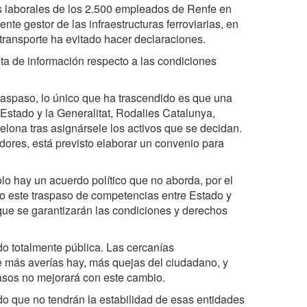
es laborales de los 2.500 empleados de Renfe en
ente gestor de las infraestructuras ferroviarias, en
transporte ha evitado hacer declaraciones.
alta de información respecto a las condiciones
traspaso, lo único que ha trascendido es que una
stado y la Generalitat, Rodalies Catalunya,
celona tras asignársele los activos que se decidan.
adores, está previsto elaborar un convenio para
lo hay un acuerdo político que no aborda, por el
o este traspaso de competencias entre Estado y
que se garantizarán las condiciones y derechos
o totalmente pública. Las cercanías
e más averías hay, más quejas del ciudadano, y
rasos no mejorará con este cambio.
do que no tendrán la estabilidad de esas entidades