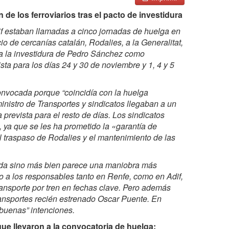
de los ferroviarios tras el pacto de investidura
if estaban llamadas a cinco jornadas de huelga en
io de cercanías catalán, Rodalies, a la Generalitat,
a la investidura de Pedro Sánchez como
ta para los días 24 y 30 de noviembre y 1, 4 y 5
convocada porque “coincidía con la huelga
inistro de Transportes y sindicatos llegaban a un
revista para el resto de días. Los sindicatos
 ya que se les ha prometido la «garantía de
l traspaso de Rodalies y el mantenimiento de las
ada sino más bien parece una maniobra más
lo a los responsables tanto en Renfe, como en Adif,
ransporte por tren en fechas clave. Pero además
transportes recién estrenado Oscar Puente. En
buenas” intenciones.
ue llevaron a la convocatoria de huelga: