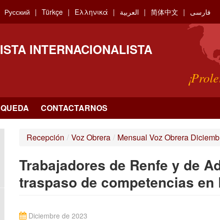
Русский
Türkçe
Ελληνικά
العربية
简体中文
فارسی
ISTA INTERNACIONALISTA
¡Prole
SQUEDA
CONTACTARNOS
Recepción
/
Voz Obrera
/
Mensual Voz Obrera Diciemb
Trabajadores de Renfe y de Ad
traspaso de competencias en 
Diciembre de 2023