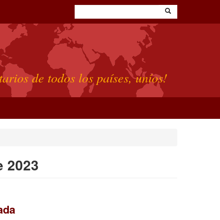
tarios de todos los países, uníos!
e 2023
ada