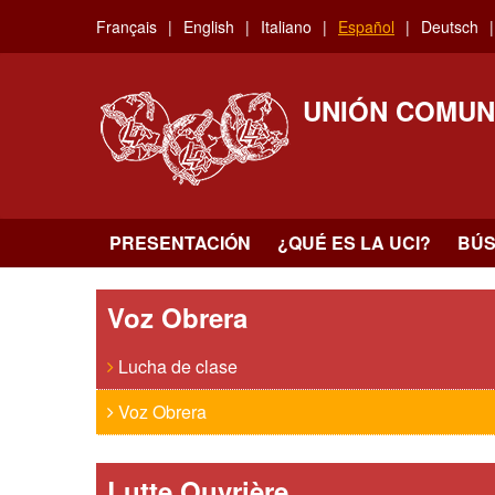
Skip
Français
English
Italiano
Español
Deutsch
to
main
content
UNIÓN COMUN
PRESENTACIÓN
¿QUÉ ES LA UCI?
BÚ
Voz Obrera
Lucha de clase
Voz Obrera
Lutte Ouvrière