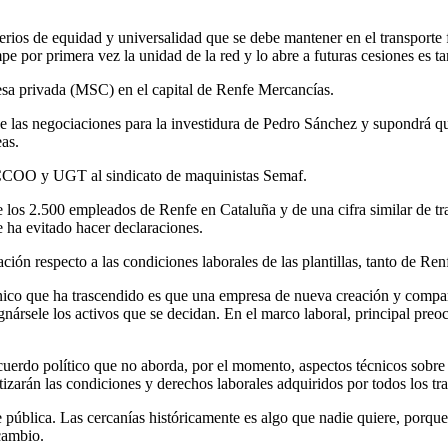
erios de equidad y universalidad que se debe mantener en el transporte 
pe por primera vez la unidad de la red y lo abre a futuras cesiones es t
sa privada (MSC) en el capital de Renfe Mercancías.
las negociaciones para la investidura de Pedro Sánchez y supondrá que
eas.
e CCOO y UGT al sindicato de maquinistas Semaf.
los 2.500 empleados de Renfe en Cataluña y de una cifra similar de traba
 ha evitado hacer declaraciones.
mación respecto a las condiciones laborales de las plantillas, tanto de Re
 único que ha trascendido es que una empresa de nueva creación y compar
ignársele los activos que se decidan. En el marco laboral, principal pre
uerdo político que no aborda, por el momento, aspectos técnicos sobre 
izarán las condiciones y derechos laborales adquiridos por todos los tr
 pública. Las cercanías históricamente es algo que nadie quiere, porque
cambio.