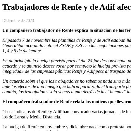
Trabajadores de Renfe y de Adif afec
Diciembre de 2023
Un compañero trabajador de Renfe explica la situación de los ferr
El pasado 7 de noviembre las plantillas de Renfe y de Adif estaban ll
Generalitat, acordado entre el PSOE y ERC en las negociaciones para
1, 4 y 5 de diciembre.
En un principio la huelga prevista para el día 24 fue desconvocada p
acuerdo y se anunció desconvocar por completo la huelga prevista par
integridad» de las empresas públicas Renfe y Adif pese al traspaso de
Un acuerdo sobre el que los trabajadores no sabemos nada sino más b
ante los efectos de una huelga que habría paralizado el transporte po
cambio, los trabajadores solo vemos humo detrás de las “buenas” in
El compañero trabajador de Renfe relata los motivos que llevaron
“Los sindicatos de Renfe y Adif han convocado varias jornadas de huel
los de Larga y Media Distancia.
La huelga de Renfe en noviembre y diciembre nace como protesta por el