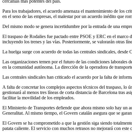
cercanías más potentes del país.
Para los trabajadores, el acuerdo amenaza el mantenimiento de los crit
en el seno de las empresas, el malestar por un acuerdo inédito que rom
Del mismo modo se genera incertidumbre por la entrada de una empre
El traspaso de Rodalies fue pactado entre PSOE y ERC en el marco de 
incluyendo los trenes y las vías. Posteriormente, se valorarán otras lín
La huelga surge con acuerdo de todas las centrales sindicales, desd
Las organizaciones temen por el futuro de las condiciones laborales de 
en la comunidad autónoma. La dirección de la operadora de transporte
Las centrales sindicales han criticado el acuerdo por la falta de infor
A falta de concretar los complejos aspectos técnicos del traspaso, lo
gestionará al menos tres líneas de corta distancia de Barcelona tras as
facilitar la movilidad de los empleados.
El Ministerio de Transportes defiende que ahora mismo solo hay un ac
Generalitat. Al mismo tiempo, el Govern catalán asegura que se garant
El Govern se ha comprometido a que la gestión siga siendo totalmente
patata caliente. El servicio con muchos retrasos no mejorará con este 