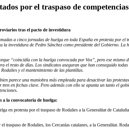
tados por el traspaso de competencias
oviarios tras el pacto de investidura
amadas a cinco jornadas de huelga en toda España en protesta por el tra
 la investidura de Pedro Sánchez como presidente del Gobierno. La hu
orque “coincidía con la huelga convocada por Vox”, pero ese mismo día 
a el resto de días. Los sindicatos aseguran que han conseguido todas s
 Rodalies y el mantenimiento de las plantillas.
ien parece una maniobra más empleada para desactivar las protestas, p
r tren en fechas clave. Pero además con ello se apunta un tanto el gob
tenciones.
 a la convocatoria de huelga:
ga en protesta por el traspaso de Rodalies a la Generalitat de Cataluña.
 traspaso de Rodalies, los Cercanías catalanes, a la Generalitat. Rodali