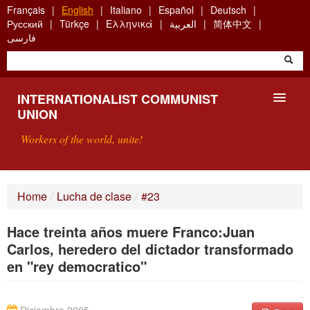
Skip
Français
English
Italiano
Español
Deutsch
to
Русский
Türkçe
Ελληνικά
العربية
简体中文
main
فارسی
content
INTERNATIONALIST COMMUNIST
UNION
Workers of the world, unite!
PRESENTATION
Home
/
Lucha de clase
/
#23
ABOUT THE ICU
Hace treinta años muere Franco:Juan
SEARCH
Carlos, heredero del dictador transformado
en "rey democratico"
CONTACT