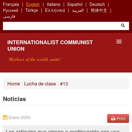
Skip
Français
English
Italiano
Español
Deutsch
to
Русский
Türkçe
Ελληνικά
العربية
简体中文
main
فارسی
content
INTERNATIONALIST COMMUNIST
UNION
Workers of the world, unite!
PRESENTATION
Home
/
Lucha de clase
/
#13
ABOUT THE ICU
Noticias
SEARCH
CONTACT
Enero 2003
Print
Los artículos que vienen a continuación son una