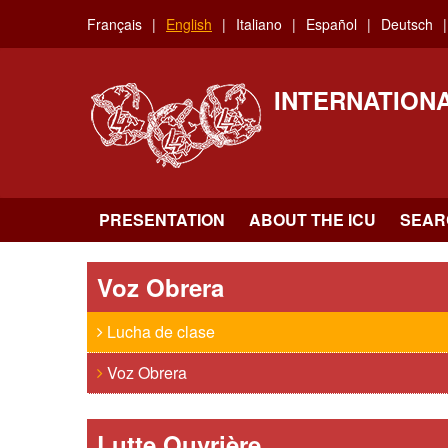
Skip
Français
English
Italiano
Español
Deutsch
to
main
content
INTERNATION
PRESENTATION
ABOUT THE ICU
SEAR
Voz Obrera
Lucha de clase
Voz Obrera
Lutte Ouvrière