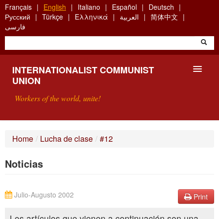
Skip
Français
English
Italiano
Español
Deutsch
to
Русский
Türkçe
Ελληνικά
العربية
简体中文
main
فارسی
content
INTERNATIONALIST COMMUNIST
UNION
Workers of the world, unite!
PRESENTATION
Home
/
Lucha de clase
/
#12
ABOUT THE ICU
Noticias
SEARCH
CONTACT
Julio-Augusto 2002
Print
Los artículos que vienen a continuación son una