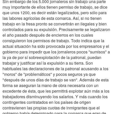
Sin embargo de los 5.000 jornaleros sin trabajo una parte
muy importante de ellos tienen permiso de trabajo, se dice
que unos 1200, es decir están legalizados, pero sólo para
las labores agrícolas de esta comarca. Así, si no tienen
trabajo en la fresa pronto se convertirán en ilegales y bien
controlados para su expulsión. Precisamente se legalizaron
el año pasado después de encierros en los cuales
consiguieron los permisos de trabajo. Todo indica que la
actual situación ha sido provocada por los empresarios y el
gobierno para impedir que los jornaleros pocos "sumisos" a
la ya de por sí sobreexplotación de la patronal, puedan
trabajar y justificar así la expulsión a su tierra. Son
habituales las declaraciones de la patronal acusando a los
"moros" de "problemáticos" y pocos seguros ya que
"después de unos días de trabajo se van". Además de esta
forma se aseguran la mano de obra necesaria con un
excedente de ésta, que les permitirá explotar aún más a los
trabajadores disminuyendo los salarios. Y más cuando los
contingentes contratados en los países de origen
contravienen las propias cuotas de inmigrantes que el
gobierno había determinado para la comarca que eran de