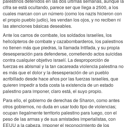
palestinos detenidos en las dos últimas semanas, aunque la
cifra se está ocultando, parece ser que llega a 2500, a los
cuales marcan con un número (como los nazis hicieron con
el propio pueblo judío), les vendan los ojos, y no reciben ni
las atenciones básicas deseables.
Ante los carros de combate, los soldados israelíes, los
helicópteros de combate y cazabombarderos, los palestinos
no tienen más que piedras, la llamada Intifada, y su propia
desesperación para defenderse, cometiendo actos suicidas
contra cualquier objetivo israelí. La desproporción de
fuerzas es abismal y la tan cacareada violencia palestina no
es más que el dolor y la desesperación de un pueblo
acribillado desde hace años por las fuerzas israelíes, que
quieren impedir a toda costa la existencia de un estado
palestino para imponer, claro está, el suyo propio.
Para ello, el gobierno de derechas de Sharon, como antes
otros gobiernos, no duda en usar todo tipo de violencias;
ocupan ilegalmente territorio palestino para luego, con el
peso de las armas y de sus amistades imperialistas, con
EEUU a la cabeza, imponer el reconocimiento de los