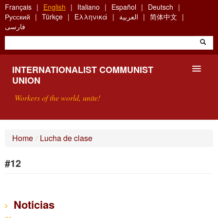
Skip
Français
English
Italiano
Español
Deutsch
to
Русский
Türkçe
Ελληνικά
العربية
简体中文
main
فارسی
content
INTERNATIONALIST COMMUNIST
UNION
Workers of the world, unite!
PRESENTATION
Home
/
Lucha de clase
ABOUT THE ICU
#12
SEARCH
CONTACT
Noticias