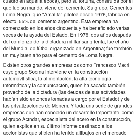
cuadro en aquélla época), pero su fortuna, construída por el
que fue su marido, viene del cemento. Su grupo, Cementos
Loma Negra, que "Amalita" pilotea desde 1976, fabrica en
efecto, 55% del cemento argentino. Esta empresa ha
comenzado en los años cincuenta y ha beneficiado varias
veces de la ayuda del Estado. En 1978, dos años después
del comienzo de la dictadura militar sangrienta, fue el año
del Mundial de fútbol organizado en Argentina; fue también
un muy buen año para el cemento de Loma Negra.
Existen otros grandes empresarios como Francesco Macri,
cuyo grupo Socma interviene en la construcción
automovilística, la alimentación, la alta tecnología
informática y la comunicación, quien ha sacado también
provecho de la dictadura (las deudas de sus actividades
habían sido entonces tomadas a cargo por el Estado) y de
las privatizaciones de Menem. Y toda una serie de grandes
empresas que han conocido un desarrollo importante, como
el grupo Acindar, especialista del acero en la construcción,
quien explica en su último informe destinado a los
accionistas que si bien ha tenido altibajos en el mercado