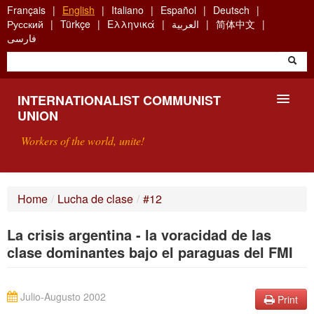
Skip
Français
English
Italiano
Español
Deutsch
to
Русский
Türkçe
Ελληνικά
العربية
简体中文
main
فارسی
content
INTERNATIONALIST COMMUNIST
UNION
Workers of the world, unite!
PRESENTATION
Home
/
Lucha de clase
/
#12
ABOUT THE ICU
La crisis argentina - la voracidad de las
SEARCH
clase dominantes bajo el paraguas del FMI
CONTACT
Julio-Augusto 2002
Print