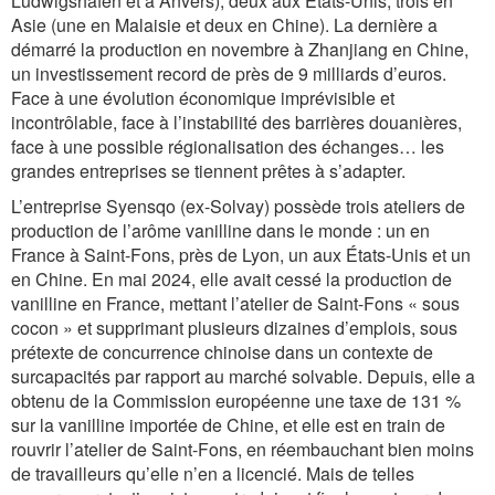
Ludwigshafen et à Anvers), deux aux États-Unis, trois en
Asie (une en Malaisie et deux en Chine). La dernière a
démarré la production en novembre à Zhanjiang en Chine,
un investissement record de près de 9 milliards d’euros.
Face à une évolution économique imprévisible et
incontrôlable, face à l’instabilité des barrières douanières,
face à une possible régionalisation des échanges… les
grandes entreprises se tiennent prêtes à s’adapter.
L’entreprise Syensqo (ex-Solvay) possède trois ateliers de
production de l’arôme vanilline dans le monde : un en
France à Saint-Fons, près de Lyon, un aux États-Unis et un
en Chine. En mai 2024, elle avait cessé la production de
vanilline en France, mettant l’atelier de Saint-Fons « sous
cocon » et supprimant plusieurs dizaines d’emplois, sous
prétexte de concurrence chinoise dans un contexte de
surcapacités par rapport au marché solvable. Depuis, elle a
obtenu de la Commission européenne une taxe de 131 %
sur la vanilline importée de Chine, et elle est en train de
rouvrir l’atelier de Saint-Fons, en réembauchant bien moins
de travailleurs qu’elle n’en a licencié. Mais de telles