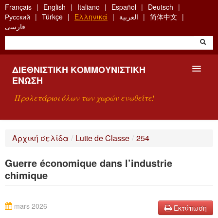
Skip
Français
English
Italiano
Español
Deutsch
to
Русский
Türkçe
Ελληνικά
العربية
简体中文
main
فارسی
content
ΔΙΕΘΝΙΣΤΙΚΉ ΚΟΜΜΟΥΝΙΣΤΙΚΉ
ΈΝΩΣΗ
Προλετάριοι όλων των χωρών ενωθείτε!
ΠΑΡΟΥΣΊΑΣΗ
Αρχική σελίδα
/
Lutte de Classe
/
254
ΤΙ ΕΊΝΑΙ Η ΔKΕ;
Guerre économique dans l’industrie
ΑΝΑΖΉΤΗΣΗ
chimique
ΕΠΙΚΟΙΝΩΝΊΑ
mars 2026
Εκτύπωση