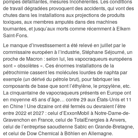
pompes défaillantes, mesures incohérentes. Les conditions
de travail dégradées provoquent des accidents, qui vont des
chutes dans les installations aux projections de produits
toxiques, aux membres amputés dans des machines
tournantes, et jusqu’aux morts comme récemment à Elkem
Saint-Fons.
Le manque d’investissement a été relevé en juillet par le
commissaire européen à l’industrie, Stéphane Séjourné, un
proche de Macron : selon lui, les vapocraqueurs européens
sont « obsolètes ». Ces énormes installations de la
pétrochimie cassent les molécules lourdes de naphta par
exemple (un dérivé du pétrole brut), pour fabriquer les
composants de base que sont l’éthylène, le propylène, etc.
La cinquantaine de vapocraqueurs présents en Europe ont
en moyenne 45 ans d’âge… contre 29 aux États-Unis et 11
en Chine ! Une dizaine ont été fermés ou devraient l’être
entre 2022 et 2027 : celui d’ExxonMobil à Notre-Dame-de-
Gravenchon en France, celui de TotalEnergies à Anvers,
celui de l’entreprise saoudienne Sabic en Grande-Bretagne,
et celui de Dow Chemical à Böhlen en Allemagne.