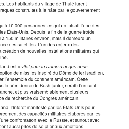
s. Les habitants du village de Thulé furent
raques construites à la hâte par le gouvernement
qu’à 10 000 personnes, ce qui en faisait l’une des
es États-Unis. Depuis la fin de la guerre froide,
i à 150 militaires environ, mais il demeure un
ance des satellites. L’un des enjeux des
création de nouvelles installations militaires qui
ine.
nland est
« vital pour le Dôme d’or que nous
eption de missiles inspiré du Dôme de fer israélien,
ger l’ensemble du continent américain. Cette
s la présidence de Bush junior, serait d’un coût
Blanche, et plus vraisemblablement plusieurs
rvice de recherche du Congrès américain.
nd, l’intérêt manifesté par les États-Unis pour
forcement des capacités militaires élaborés par les
une confrontation avec la Russie, et surtout avec
ont aussi priés de se plier aux ambitions