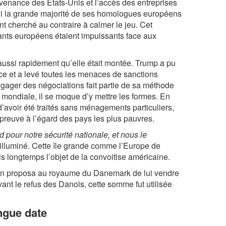
rovenance des États-Unis et l’accès des entreprises
ni la grande majorité de ses homologues européens
t cherché au contraire à calmer le jeu. Cet
eants européens étaient impuissants face aux
ussi rapidement qu’elle était montée. Trump a pu
orce et a levé toutes les menaces de sanctions
ngager des négociations fait partie de sa méthode
 mondiale, il se moque d’y mettre les formes. En
d’avoir été traités sans ménagements particuliers,
 preuve à l’égard des pays les plus pauvres.
pour notre sécurité nationale, et nous le
re illuminé. Cette île grande comme l’Europe de
s longtemps l’objet de la convoitise américaine.
on proposa au royaume du Danemark de lui vendre
vant le refus des Danois, cette somme fut utilisée
ngue date