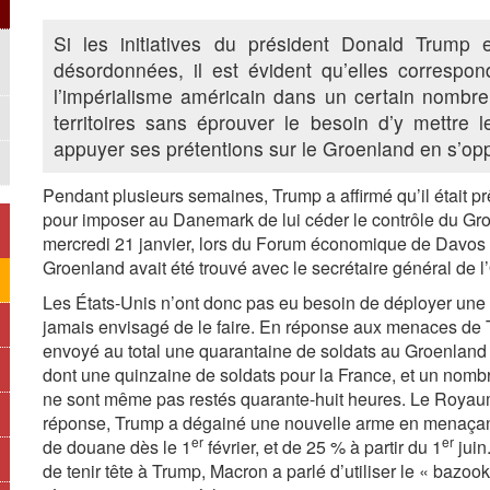
Si les initiatives du président Donald Trump e
désordonnées, il est évident qu’elles correspon
l’impérialisme américain dans un certain nombr
territoires sans éprouver le besoin d’y mettre 
appuyer ses prétentions sur le Groenland en s’o
Pendant plusieurs semaines, Trump a affirmé qu’il était prê
pour imposer au Danemark de lui céder le contrôle du G
mercredi 21 janvier, lors du Forum économique de Davos
Groenland avait été trouvé avec le secrétaire général de l
Les États-Unis n’ont donc pas eu besoin de déployer une
jamais envisagé de le faire. En réponse aux menaces de 
envoyé au total une quarantaine de soldats au Groenland 
dont une quinzaine de soldats pour la France, et un nomb
ne sont même pas restés quarante-huit heures. Le Royaum
réponse, Trump a dégainé une nouvelle arme en menaçant
er
er
de douane dès le 1
février, et de 25 % à partir du 1
juin
de tenir tête à Trump, Macron a parlé d’utiliser le « ba