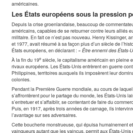
américaines.
Les États européens sous la pression 
Depuis la crise groenlandaise, beaucoup de commentateurs
américains, capables de se retourner contre leurs alliés 
militaire. En fait ce n’est pas nouveau. Henry Kissinger, a
et 1977, avait résumé à sa façon plus d’un siècle de l’his
États européens, en déclarant :
« Être ennemi des États-Un
e
À la fin du 19
siècle, le capitalisme américain en pleine
rivaux européens. Les États-Unis entrèrent en guerre cont
Philippines, territoires auxquels ils imposèrent leur domi
colonies.
Pendant la Première Guerre mondiale, au cours de laquel
s’affrontèrent pour le partage du monde, les États-Unis 
s’entretuer et s’affaiblir, se contentant de faire du comme
Puis, en 1917, après trois années de carnage, ils intervin
l’avantage sur ses adversaires.
Cette boucherie monstrueuse, qui épuisa humainement et 
vainqueurs autant que les vaincus, permit aux États-Uni