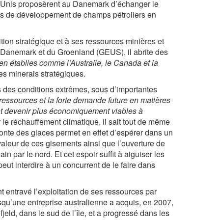
s-Unis proposèrent au Danemark d’échanger le
oits de développement de champs pétroliers en
sition stratégique et à ses ressources minières et
 Danemark et du Groenland (GEUS), il abrite des
en établies comme l’Australie, le Canada et la
tres minerais stratégiques.
 des conditions extrêmes, sous d’importantes
 ressources et la forte demande future en matières
nt devenir plus économiquement viables à
r le réchauffement climatique, il sait tout de même
 fonte des glaces permet en effet d’espérer dans un
valeur de ces gisements ainsi que l’ouverture de
n par le nord. Et cet espoir suffit à aiguiser les
re peut interdire à un concurrent de le faire dans
 entravé l’exploitation de ses ressources par
rsqu’une entreprise australienne a acquis, en 2007,
fjeld, dans le sud de l’île, et a progressé dans les