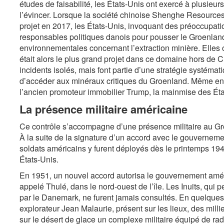
études de faisabilité, les États-Unis ont exercé à plusieur
l’évincer. Lorsque la société chinoise Shenghe Resources
projet en 2017, les États-Unis, invoquant des préoccupati
responsables politiques danois pour pousser le Groenlan
environnementales concernant l’extraction minière. Elles 
était alors le plus grand projet dans ce domaine hors de 
incidents isolés, mais font partie d’une stratégie systém
d’accéder aux minéraux critiques du Groenland. Même en l
l’ancien promoteur immobilier Trump, la mainmise des États
La présence militaire américaine
Ce contrôle s’accompagne d’une présence militaire au Gr
À la suite de la signature d’un accord avec le gouverneme
soldats américains y furent déployés dès le printemps 194
États-Unis.
En 1951, un nouvel accord autorisa le gouvernement améric
appelé Thulé, dans le nord-ouest de l’île. Les Inuits, qui 
par le Danemark, ne furent jamais consultés. En quelques
explorateur Jean Malaurie, présent sur les lieux, des milli
sur le désert de glace un complexe militaire équipé de ra