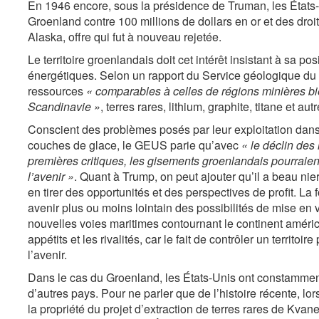
En 1946 encore, sous la présidence de Truman, les État
Groenland contre 100 millions de dollars en or et des dr
Alaska, offre qui fut à nouveau rejetée.
Le territoire groenlandais doit cet intérêt insistant à sa po
énergétiques. Selon un rapport du Service géologique du
ressources
« comparables à celles de régions minières bi
Scandinavie »
, terres rares, lithium, graphite, titane et au
Conscient des problèmes posés par leur exploitation dans
couches de glace, le GEUS parie qu’avec
« le déclin des
premières critiques, les gisements groenlandais pourraie
l’avenir »
. Quant à Trump, on peut ajouter qu’il a beau nie
en tirer des opportunités et des perspectives de profit. La
avenir plus ou moins lointain des possibilités de mise en 
nouvelles voies maritimes contournant le continent américai
appétits et les rivalités, car le fait de contrôler un territoi
l’avenir.
Dans le cas du Groenland, les États-Unis ont constamment
d’autres pays. Pour ne parler que de l’histoire récente, lo
la propriété du projet d’extraction de terres rares de Kvane