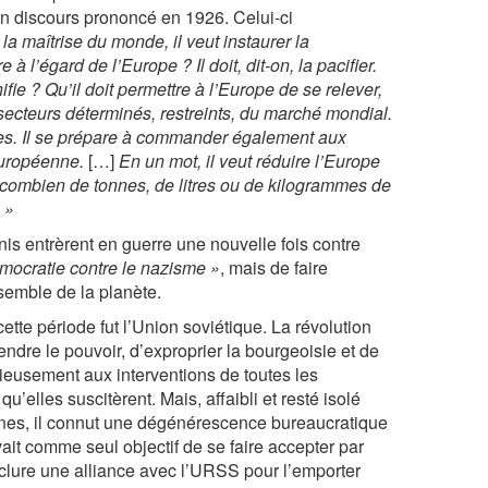
 un discours prononcé en 1926. Celui-ci
à la maîtrise du monde, il veut instaurer la
à l’égard de l’Europe ? Il doit, dit-on, la pacifier.
 ? Qu’il doit permettre à l’Europe de se relever,
secteurs déterminés, restreints, du marché mondial.
s. Il se prépare à commander également aux
 européenne.
[…]
En un mot, il veut réduire l’Europe
er combien de tonnes, de litres ou de kilogrammes de
 »
is entrèrent en guerre une nouvelle fois contre
mocratie contre le nazisme »
, mais de faire
nsemble de la planète.
cette période fut l’Union soviétique. La révolution
ndre le pouvoir, d’exproprier la bourgeoisie et de
orieusement aux interventions de toutes les
’elles suscitèrent. Mais, affaibli et resté isolé
iennes, il connut une dégénérescence bureaucratique
vait comme seul objectif de se faire accepter par
nclure une alliance avec l’URSS pour l’emporter