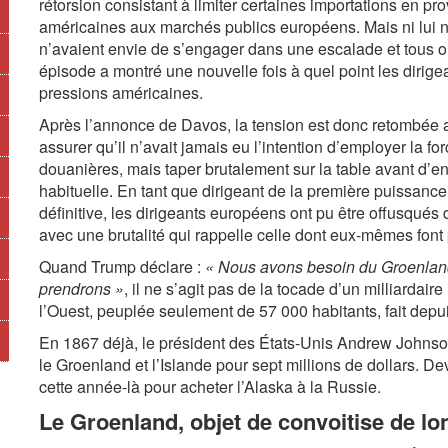
rétorsion consistant à limiter certaines importations en p
américaines aux marchés publics européens. Mais ni lui 
n’avaient envie de s’engager dans une escalade et tous on
épisode a montré une nouvelle fois à quel point les dirig
pressions américaines.
Après l’annonce de Davos, la tension est donc retombée a
assurer qu’il n’avait jamais eu l’intention d’employer la f
douanières, mais taper brutalement sur la table avant d’e
habituelle. En tant que dirigeant de la première puissance
définitive, les dirigeants européens ont pu être offusqués 
avec une brutalité qui rappelle celle dont eux-mêmes font
Quand Trump déclare :
« Nous avons besoin du Groenland 
prendrons »
, il ne s’agit pas de la tocade d’un milliardai
l’Ouest, peuplée seulement de 57 000 habitants, fait depui
En 1867 déjà, le président des États-Unis Andrew Johns
le Groenland et l’Islande pour sept millions de dollars. De
cette année-là pour acheter l’Alaska à la Russie.
Le Groenland, objet de convoitise de lo