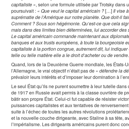
capitaliste »
, selon une formule utilisée par Trotsky dans
poursuivait :
« Que veut le capital américain ?
[…]
Il vise 
suprématie de l’Amérique sur notre planète. Que doit-il faire 
Comment ? Sous son hégémonie. Qu’est-ce que cela signifie
mais dans des limites bien déterminées, lui accorder des 
Le capital américain commande maintenant aux diplomate
banques et aux trusts européens, à toute la bourgeoisie
capitaliste à la portion congrue, autrement dit, lui indiqu
telle ou telle matière elle a le droit d’acheter ou de vendre.
Quand, lors de la Deuxième Guerre mondiale, les États-Un
l’Allemagne, le vrai objectif n’était pas de «
défendre la dé
prévaloir leurs intérêts et d’imposer leur domination à l’e
Le seul État qu’ils ne purent soumettre à leur tutelle dans 
de 1917 en Russie avait permis à la classe ouvrière de pre
bâtir son propre État. Celui-ci fut capable de résister vict
puissances capitalistes et aux tentatives de renversement qu
suite à l’échec de toutes les autres révolutions prolétar
et la nouvelle couche dirigeante, avec Staline à sa tête, a
l’impérialisme. Les dirigeants américains purent donc co