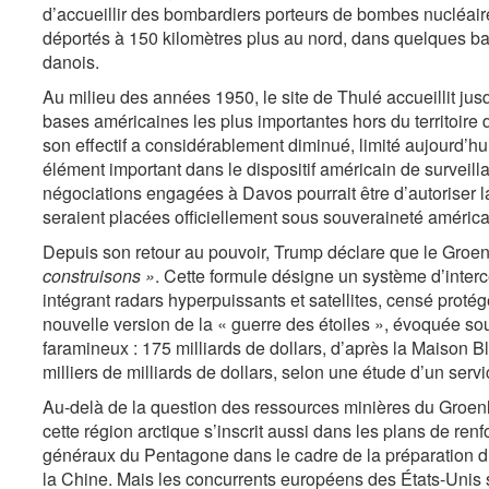
d’accueillir des bombardiers porteurs de bombes nucléaire
déportés à 150 kilomètres plus au nord, dans quelques ba
danois.
Au milieu des années 1950, le site de Thulé accueillit jus
bases américaines les plus importantes hors du territoire d
son effectif a considérablement diminué, limité aujourd’hu
élément important dans le dispositif américain de surveill
négociations engagées à Davos pourrait être d’autoriser la 
seraient placées officiellement sous souveraineté américa
Depuis son retour au pouvoir, Trump déclare que le Groe
construisons »
. Cette formule désigne un système d’interc
intégrant radars hyperpuissants et satellites, censé proté
nouvelle version de la « guerre des étoiles », évoquée sou
faramineux : 175 milliards de dollars, d’après la Maison 
milliers de milliards de dollars, selon une étude d’un se
Au-delà de la question des ressources minières du Groenla
cette région arctique s’inscrit aussi dans les plans de ren
généraux du Pentagone dans le cadre de la préparation d’
la Chine. Mais les concurrents européens des États-Unis s