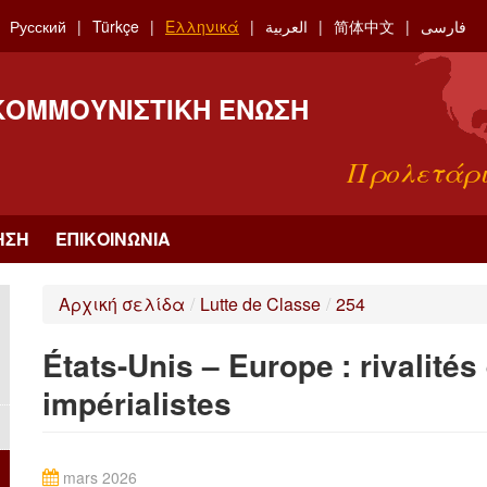
Русский
Türkçe
Ελληνικά
العربية
简体中文
فارسی
 ΚΟΜΜΟΥΝΙΣΤΙΚΉ ΈΝΩΣΗ
Προλετάρι
ΗΣΗ
ΕΠΙΚΟΙΝΩΝΊΑ
Αρχική σελίδα
/
Lutte de Classe
/
254
États-Unis – Europe : rivalités
impérialistes
mars 2026