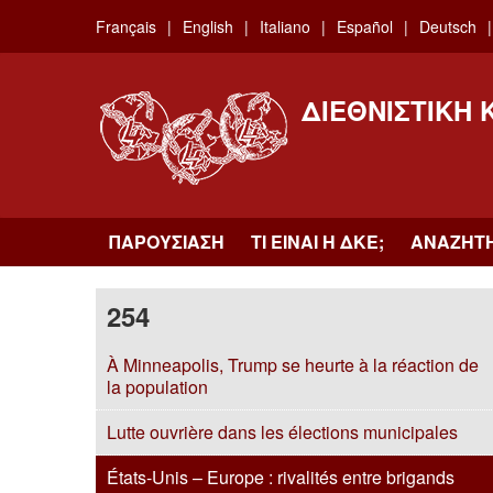
Skip
Français
English
Italiano
Español
Deutsch
to
main
content
ΔΙΕΘΝΙΣΤΙΚΉ
ΠΑΡΟΥΣΊΑΣΗ
ΤΙ ΕΊΝΑΙ Η ΔKΕ;
ΑΝΑΖΉΤ
254
À Minneapolis, Trump se heurte à la réaction de
la population
Lutte ouvrière dans les élections municipales
États-Unis – Europe : rivalités entre brigands