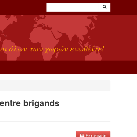
οι όλων των χωρών ενωθείτε!
 entre brigands
Εκτύπωση