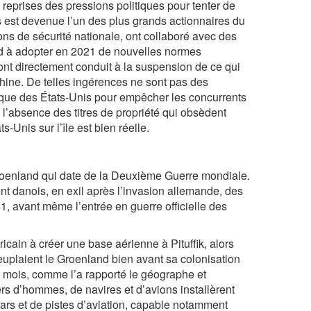
s reprises des pressions politiques pour tenter de
 est devenue l’un des plus grands actionnaires du
ons de sécurité nationale, ont collaboré avec des
d à adopter en 2021 de nouvelles normes
ont directement conduit à la suspension de ce qui
Chine. De telles ingérences ne sont pas des
atique des États-Unis pour empêcher les concurrents
’absence des titres de propriété qui obsèdent
-Unis sur l’île est bien réelle.
oenland qui date de la Deuxiè­me Guerre mondiale.
nt danois, en exil après l’invasion allemande, des
1, avant même l’entrée en guerre officielle des
ain à créer une base aérienne à Pituffik, alors
peuplaient le Groenland bien avant sa colonisation
 mois, comme l’a rapporté le géographe et
ers d’hommes, de navires et d’avions installèrent
dars et de pistes d’aviation, capable notamment