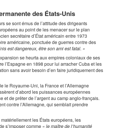
permanente des États-Unis
 se sont émus de l’attitude des dirigeants
européens au point de les menacer sur le plan
ncien secrétaire d’État américain entre 1973
toire américaine, ponctuée de guerres contre des
is est dangereux, être son ami est fatal. »
 expansion se heurta aux empires coloniaux de ses
re l’Espagne en 1898 pour lui arracher Cuba et les
nation sans avoir besoin d’en faire juridiquement des
le le Royaume-Uni, la France et l’Allemagne
laissèrent d’abord les puissances européennes
rce et de prêter de l’argent au camp anglo-français.
rent contre l’Allemagne, qui semblait prendre
matériellement les États européens, les
s de s’imposer comme
« le maître de l’humanité