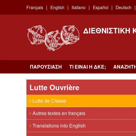
Skip
Français
English
Italiano
Español
Deutsch
to
main
content
ΔΙΕΘΝΙΣΤΙΚΉ
ΠΑΡΟΥΣΊΑΣΗ
ΤΙ ΕΊΝΑΙ Η ΔKΕ;
ΑΝΑΖΉΤ
Lutte Ouvrière
Lutte de Classe
Autres textes en français
Translations into English