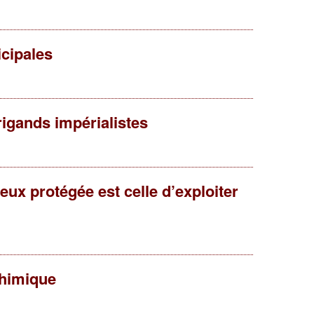
icipales
rigands impérialistes
ux protégée est celle d’exploiter
chimique