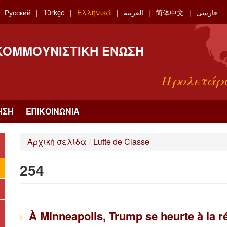
Русский
Türkçe
Ελληνικά
العربية
简体中文
فارسی
 ΚΟΜΜΟΥΝΙΣΤΙΚΉ ΈΝΩΣΗ
Προλετάρι
ΗΣΗ
ΕΠΙΚΟΙΝΩΝΊΑ
Αρχική σελίδα
/
Lutte de Classe
254
À Minneapolis, Trump se heurte à la ré