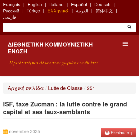
Skip
Français
English
Italiano
Español
Deutsch
to
Русский
Türkçe
Ελληνικά
العربية
简体中文
main
فارسی
content
ΔΙΕΘΝΙΣΤΙΚΉ ΚΟΜΜΟΥΝΙΣΤΙΚΉ
ΈΝΩΣΗ
Προλετάριοι όλων των χωρών ενωθείτε!
ΠΑΡΟΥΣΊΑΣΗ
Αρχική σελίδα
/
Lutte de Classe
/
251
ΤΙ ΕΊΝΑΙ Η ΔKΕ;
ISF, taxe Zucman : la lutte contre le grand
ΑΝΑΖΉΤΗΣΗ
capital et ses faux-semblants
ΕΠΙΚΟΙΝΩΝΊΑ
novembre 2025
Εκτύπωση