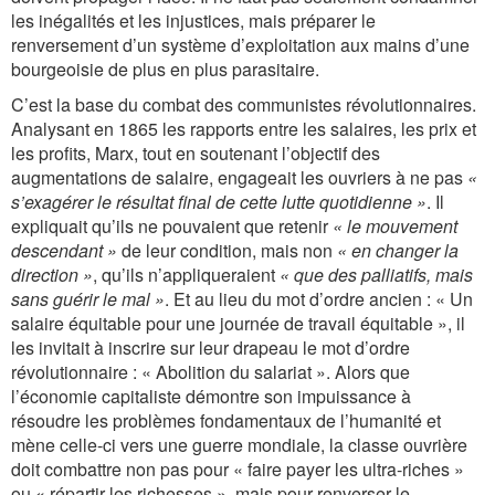
les inégalités et les injustices, mais préparer le
renversement d’un système d’exploitation aux mains d’une
bourgeoisie de plus en plus parasitaire.
C’est la base du combat des communistes révolutionnaires.
Analysant en 1865 les rapports entre les salaires, les prix et
les profits, Marx, tout en soutenant l’objectif des
augmentations de salaire, engageait les ouvriers à ne pas
«
s’exagérer le résultat final de cette lutte quotidienne »
. Il
expliquait qu’ils ne pouvaient que retenir
« le mouvement
descendant »
de leur condition, mais non
« en changer la
direction »
, qu’ils n’appliqueraient
« que des palliatifs, mais
sans guérir le mal »
. Et au lieu du mot d’ordre ancien : « Un
salaire équitable pour une journée de travail équitable », il
les invitait à inscrire sur leur drapeau le mot d’ordre
révolutionnaire : « Abolition du salariat ». Alors que
l’économie capitaliste démontre son impuissance à
résoudre les problèmes fondamentaux de l’humanité et
mène celle-ci vers une guerre mondiale, la classe ouvrière
doit combattre non pas pour « faire payer les ultra-riches »
ou « répartir les richesses », mais pour renverser le