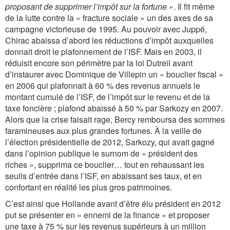
proposant de supprimer l’impôt sur la fortune »
. Il fit même
de la lutte contre la « fracture sociale » un des axes de sa
campagne victorieuse de 1995. Au pouvoir avec Juppé,
Chirac abaissa d’abord les réductions d’impôt auxquelles
donnait droit le plafonnement de l’ISF. Mais en 2003, il
réduisit encore son périmètre par la loi Dutreil avant
d’instaurer avec Dominique de Villepin un « bouclier fiscal »
en 2006 qui plafonnait à 60 % des revenus annuels le
montant cumulé de l’ISF, de l’impôt sur le revenu et de la
taxe foncière ; plafond abaissé à 50 % par Sarkozy en 2007.
Alors que la crise faisait rage, Bercy remboursa des sommes
faramineuses aux plus grandes fortunes. À la veille de
l’élection présidentielle de 2012, Sarkozy, qui avait gagné
dans l’opinion publique le surnom de « président des
riches », supprima ce bouclier… tout en rehaussant les
seuils d’entrée dans l’ISF, en abaissant ses taux, et en
confortant en réalité les plus gros patrimoines.
C’est ainsi que Hollande avant d’être élu président en 2012
put se présenter en « ennemi de la finance » et proposer
une taxe à 75 % sur les revenus supérieurs à un million