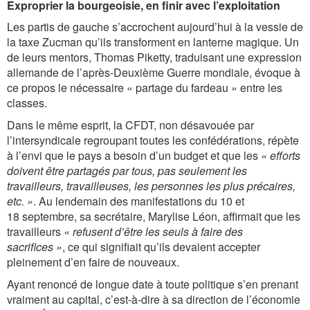
Exproprier la bourgeoisie, en finir avec l’exploitation
Les partis de gauche s’accrochent aujourd’hui à la vessie de
la taxe Zucman qu’ils transforment en lanterne magique. Un
de leurs mentors, Thomas Piketty, traduisant une expression
allemande de l’après-­Deuxième Guerre mondiale, évoque à
ce propos le nécessaire « partage du fardeau » entre les
classes.
Dans le même esprit, la CFDT, non désavouée par
l’intersyndicale regroupant toutes les confédérations, répète
à l’envi que le pays a besoin d’un budget et que les
« efforts
doivent être partagés par tous, pas seulement les
travailleurs, travailleuses, les personnes les plus précaires,
etc. »
. Au lendemain des manifestations du 10 et
18 septembre, sa secrétaire, Marylise Léon, affirmait que les
travailleurs
« refusent d’être les seuls à faire des
sacrifices »
, ce qui signifiait qu’ils devaient accepter
pleinement d’en faire de nouveaux.
Ayant renoncé de longue date à toute politique s’en prenant
vraiment au capital, c’est-à-dire à sa direction de l’économie