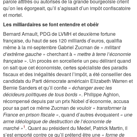
parole attitrés ou autorisés de la grande bourgeoisie crient
qu’on les égorgeait, qu’il s’agissait d’un impôt confiscatoire
et mortel.
Les milliardaires se font entendre et obéir
Bernard Arnault, PDG de LVMH et deuxiè­me fortune
française, du haut de ses 120 milliards d’euros, qualifia
même à la mi-septembre Gabriel Zucman de «
militant
d’extrême gauche
» cherchant à «
mettre à terre l’économie
française
». Un procès en sorcellerie un peu délirant quand
on sait que cet économiste, certes spécialiste des paradis
fiscaux et des inégalités devant l’impôt, a été conseiller des
candidats du Parti démocrate américain Elizabeth Warren et
Bernie Sanders et qu’il confie
« échanger avec les
décideurs politiques de tous bords »
. Philippe Aghion,
récompensé depuis par un prix Nobel d’économie, accusa
pour sa part ce même Zucman de vouloir
« transformer la
France en prison fiscale »
, quand d’autres évoquaient
« une
arme idéologique de destruction de l’économie de
1
marché »
. Quant au président du Medef, Patrick Martin, il
s’est emporté contre ce qu’il prétend être une
« forme de