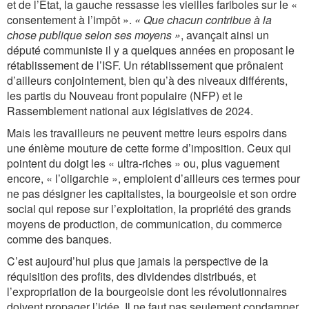
et de l’État, la gauche ressasse les vieilles fariboles sur le «
consentement à l’impôt ».
« Que chacun contribue à la
chose publique selon ses moyens »
, avançait ainsi un
député communiste il y a quelques années en proposant le
rétablissement de l’ISF. Un rétablissement que prônaient
d’ailleurs conjointement, bien qu’à des niveaux différents,
les partis du Nouveau front populaire (NFP) et le
Rassemblement national aux législatives de 2024.
Mais les travailleurs ne peuvent mettre leurs espoirs dans
une énième mouture de cette forme d’imposition. Ceux qui
pointent du doigt les « ultra-riches » ou, plus vaguement
encore, « l’oligarchie », emploient d’ailleurs ces termes pour
ne pas désigner les capitalistes, la bourgeoisie et son ordre
social qui repose sur l’exploitation, la propriété des grands
moyens de production, de communication, du commerce
comme des banques.
C’est aujourd’hui plus que jamais la perspective de la
réquisition des profits, des dividendes distribués, et
l’expropriation de la bourgeoisie dont les révolutionnaires
doivent propager l’idée. Il ne faut pas seulement condamner