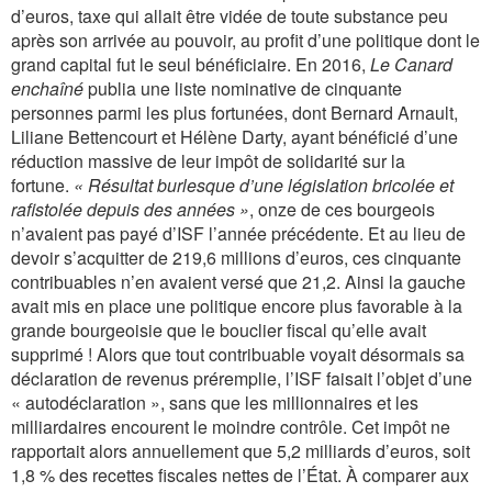
d’euros, taxe qui allait être vidée de toute substance peu
après son arrivée au pouvoir, au profit d’une politique dont le
grand capital fut le seul bénéficiaire. En 2016,
Le Canard
enchaîné
publia une liste nominative de cinquante
personnes parmi les plus fortunées, dont Bernard Arnault,
Liliane Bettencourt et Hélène Darty, ayant bénéficié d’une
réduction massive de leur impôt de solidarité sur la
fortune.
« Résultat burlesque d’une législation bricolée et
rafistolée depuis des années »
, onze de ces bourgeois
n’avaient pas payé d’ISF l’année précédente. Et au lieu de
devoir s’acquitter de 219,6 millions d’euros, ces cinquante
contribuables n’en avaient versé que 21,2. Ainsi la gauche
avait mis en place une politique encore plus favorable à la
grande bourgeoisie que le bouclier fiscal qu’elle avait
supprimé ! Alors que tout contribuable voyait désormais sa
déclaration de revenus préremplie, l’ISF faisait l’objet d’une
« autodéclaration », sans que les millionnaires et les
milliardaires encourent le moindre contrôle. Cet impôt ne
rapportait alors annuellement que 5,2 milliards d’euros, soit
1,8 % des recettes fiscales nettes de l’État. À comparer aux