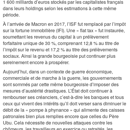
1 600 milliards d’euros stockés par les capitalistes français
dans leurs holdings selon les estimations à cette même
période.
À l’arrivée de Macron en 2017, l’ISF fut remplacé par l’impôt
sur la fortune immobilière (IFI). Une « flat tax » fut instaurée,
soumettant les revenus du capital à un prélèvement
forfaitaire unique de 30 %, comprenant 12,8 % au titre de
l’impôt sur le revenu et 17,2 % au titre des prélèvements
sociaux. Ainsi la grande bourgeoisie put continuer plus
sereinement encore à prospérer.
Aujourd’hui, dans un contexte de guerre économique,
commerciale et de marche à la guerre, les gouvernements
sont sommés par cette même bourgeoisie d’imposer des
mesures d’austérité drastiques. L’État doit continuer à
rembourser ses créanciers, c’est-à-dire les banques et tous
ceux qui vivent des intérêts qu’il doit verser sans diminuer le
débit de la « pompe à phynance » qui alimente des caisses
patronales bien plus remplies encore que celles du Père
Ubu. Cela nécessite de nouvelles attaques contre les
chômeurs, les travailleurs en exercice ou retraités, les