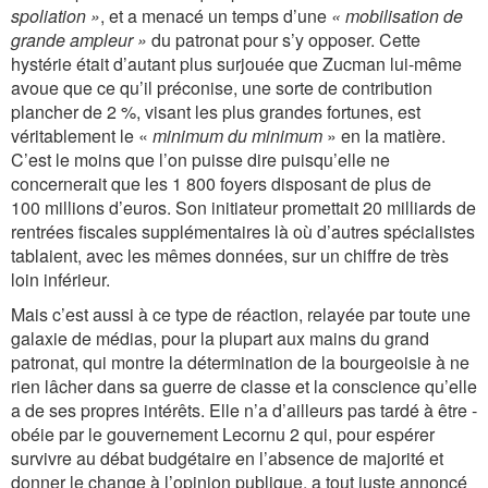
spoliation »
, et a menacé un temps d’une
« mobilisation de
grande ampleur »
du patronat pour s’y opposer. Cette
hystérie était d’autant plus surjouée que Zucman lui-même
avoue que ce qu’il préconise, une sorte de contribution
plancher de 2 %, visant les plus grandes fortunes, est
véritablement le «
minimum du minimum
» en la matière.
C’est le moins que l’on puisse dire puisqu’elle ne
concernerait que les 1 800 foyers disposant de plus de
100 millions d’euros. Son initiateur promettait 20 milliards de
rentrées fiscales supplémentaires là où d’autres spécialistes
tablaient, avec les mêmes données, sur un chiffre de très
loin inférieur.
Mais c’est aussi à ce type de réaction, relayée par toute une
galaxie de médias, pour la plupart aux mains du grand
patronat, qui montre la détermination de la bourgeoisie à ne
rien lâcher dans sa guerre de classe et la conscience qu’elle
a de ses propres intérêts. Elle n’a d’ailleurs pas tardé à être ­
obéie par le gouvernement Lecornu 2 qui, pour espérer
survivre au débat budgétaire en l’absence de majorité et
donner le change à l’opinion publique, a tout juste annoncé