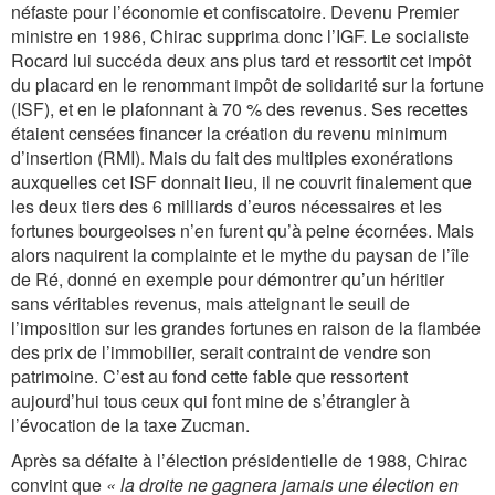
néfaste pour l’économie et confiscatoire. Devenu Premier
ministre en 1986, Chirac supprima donc l’IGF. Le socialiste
Rocard lui succéda deux ans plus tard et ressortit cet impôt
du placard en le renommant impôt de solidarité sur la fortune
(ISF), et en le plafonnant à 70 % des revenus. Ses recettes
étaient censées financer la création du revenu minimum
d’insertion (RMI). Mais du fait des multiples exonérations
auxquelles cet ISF donnait lieu, il ne couvrit finalement que
les deux tiers des 6 milliards d’euros nécessaires et les
fortunes bourgeoises n’en furent qu’à peine écornées. Mais
alors naquirent la complainte et le mythe du paysan de l’île
de Ré, donné en exemple pour démontrer qu’un héritier
sans véritables revenus, mais atteignant le seuil de
l’imposition sur les grandes fortunes en raison de la flambée
des prix de l’immobilier, serait contraint de vendre son
patrimoine. C’est au fond cette fable que ressortent
aujourd’hui tous ceux qui font mine de s’étrangler à
l’évocation de la taxe Zucman.
Après sa défaite à l’élection présidentielle de 1988, Chirac
convint que
« la droite ne gagnera jamais une élection en