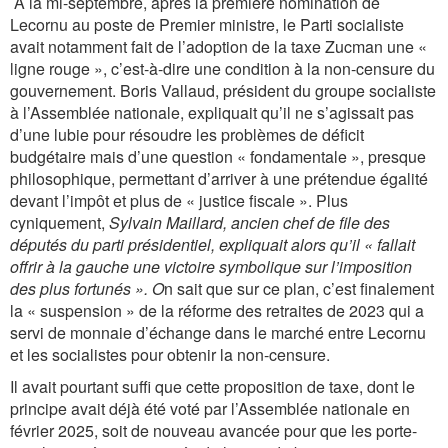
À la mi-septembre, après la première nomination de
Lecornu au poste de Premier ministre, le Parti socialiste
avait notamment fait de l’adoption de la taxe Zucman une «
ligne rouge », c’est-à-dire une condition à la non-censure du
gouvernement. Boris Vallaud, président du groupe socialiste
à l’Assemblée nationale, expliquait qu’il ne s’agissait pas
d’une lubie pour résoudre les problèmes de déficit
budgétaire mais d’une question « fondamentale », presque
philosophique, permettant d’arriver à une prétendue égalité
devant l’impôt et plus de « justice fiscale ». Plus
cyniquement,
Sylvain Maillard, ancien chef de file des
députés du parti présidentiel, expliquait alors qu’il
« fallait
offrir à la gauche une victoire symbolique sur l’imposition
des plus fortunés ».
O
n sait que sur ce plan, c’est finalement
la « suspension » de la réforme des retraites de 2023 qui a
servi de monnaie d’échange dans le marché entre Lecornu
et les socialistes pour obtenir la non-censure.
Il avait pourtant suffi que cette proposition de taxe, dont le
principe avait déjà été voté par l’Assemblée nationale en
février 2025, soit de nouveau avancée pour que les porte-