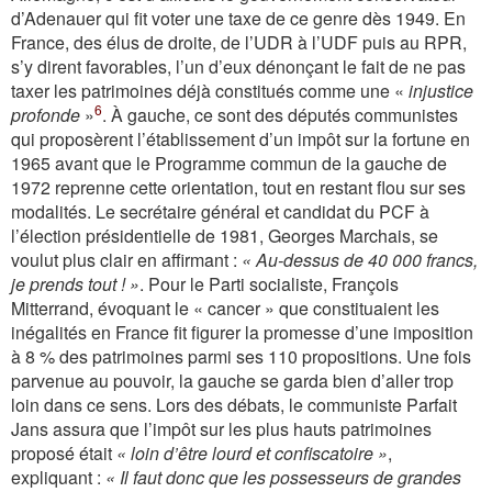
d’Adenauer qui fit voter une taxe de ce genre dès 1949. En
France, des élus de droite, de l’UDR à l’UDF puis au RPR,
s’y dirent favorables, l’un d’eux dénonçant le fait de ne pas
taxer les patrimoines déjà constitués comme une «
injustice
6
profonde
»
. À gauche, ce sont des députés communistes
qui proposèrent l’établissement d’un impôt sur la fortune en
1965 avant que le Programme commun de la gauche de
1972 reprenne cette orientation, tout en restant flou sur ses
modalités. Le secrétaire général et candidat du PCF à
l’élection présidentielle de 1981, Georges Marchais, se
voulut plus clair en affirmant :
« Au-dessus de 40 000 francs,
je prends tout ! »
. Pour le Parti socialiste, François
Mitterrand, évoquant le « cancer » que constituaient les
inégalités en France fit figurer la promesse d’une imposition
à 8 % des patrimoines parmi ses 110 propositions. Une fois
parvenue au pouvoir, la gauche se garda bien d’aller trop
loin dans ce sens. Lors des débats, le communiste Parfait
Jans assura que l’impôt sur les plus hauts patrimoines
proposé était
« loin d’être lourd et confiscatoire »
,
expliquant :
« Il faut donc que les possesseurs de grandes