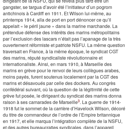
dirigeant de la NSFU, qui se révéla plus tard être un
gangster, se targua d’avoir été l’initiateur d’un pogrom
antichinois à Cardiff en 1911. Et Wilson lui-même, au
printemps 1914, alla de port en port dénoncer ce qu’il
appelait « le péril jaune » dans la marine marchande. La
prétendue défense des intérêts des marins métropolitains
par l’exclusion des lascars n’était pas l’apanage de la très
ouvertement réformiste et patriote NSFU. La même question
traversait en France, à la même époque, le syndicat CGT
des marins, réputé syndicaliste révolutionnaire et
internationaliste. Ainsi, en mars 1910, à Marseille des
marins en grève pour le renvoi de leurs collègues arabes,
moins payés, furent soutenus localement par la CGT des
marins et désavoués par celle des dockers. Au congrès
confédéral suivant, où la question de la légitimité de cette
grève fut posée, le dirigeant du syndicat des marins donna
3
raison à ses camarades de Marseille
. La guerre de 1914-
1918 fut le sommet de la carrière d’Havelock Wilson, décoré
du titre de commandeur de l’ordre de l’Empire britannique
en 1917, et elle marqua l’intégration complète de la NSFU,
et des autres bureaucraties syndicales, dans l’appareil