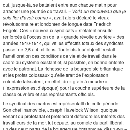
qui, jusque-là, se battaient entre eux chaque matin pour
arracher une journée de travail.
« Voilà un renouveau que je
suis fier d’avoir connu »
, avait alors déclaré le vieux
révolutionnaire et londonien de longue date Friedrich
Engels. Ces « nouveaux syndicats » s’étaient ensuite
renforcés à l’occasion de la « grande révolte ouvrière » des
années 1910-1914, qui vit les effectifs totaux des syndicats
passer de 2,5 à 4 millions. Toutefois leur objectif restait
l’amélioration des conditions de vie et de travail dans le
cadre du système existant et, si possible, en bonne entente
avec le patronat. La richesse de la bourgeoisie britannique
et les profits colossaux qu’elle tirait de l’exploitation
coloniale laissaient, en effet, du « grain à moudre »
(l’expression est d’époque) pour la couche supérieure de la
classe ouvrière et ses représentants officiels.
Le syndicat des marins est représentatif de cette période.
Son chef inamovible, Joseph Havelock Wilson, quoique
venant du prolétariat et prétendant défendre les intérêts des
travailleurs de la mer, fut député, au compte du parti libéral,
un des deux partis de la bourgeoisie britannique, dès 1892 –