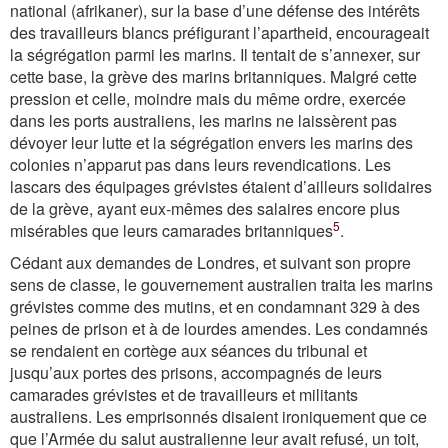
national (afrikaner), sur la base d’une défense des intérêts
des travailleurs blancs préfigurant l’apartheid, encourageait
la ségrégation parmi les marins. Il tentait de s’annexer, sur
cette base, la grève des marins britanniques. Malgré cette
pression et celle, moindre mais du même ordre, exercée
dans les ports australiens, les marins ne laissèrent pas
dévoyer leur lutte et la ségrégation envers les marins des
colonies n’apparut pas dans leurs revendications. Les
lascars des équipages grévistes étaient d’ailleurs solidaires
de la grève, ayant eux-mêmes des salaires encore plus
5
misérables que leurs camarades britanniques
.
Cédant aux demandes de Londres, et suivant son propre
sens de classe, le gouvernement australien traita les marins
grévistes comme des mutins, et en condamnant 329 à des
peines de prison et à de lourdes amendes. Les condamnés
se rendaient en cortège aux séances du tribunal et
jusqu’aux portes des prisons, accompagnés de leurs
camarades grévistes et de travailleurs et militants
australiens. Les emprisonnés disaient ironiquement que ce
que l’Armée du salut australienne leur avait refusé, un toit,