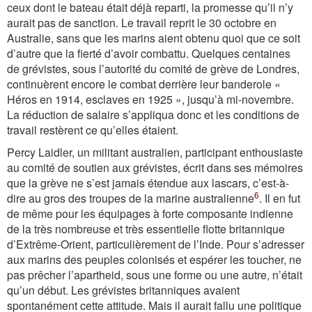
ceux dont le bateau était déjà reparti, la promesse qu’il n’y
aurait pas de sanction. Le travail reprit le 30 octobre en
Australie, sans que les marins aient obtenu quoi que ce soit
d’autre que la fierté d’avoir combattu. Quelques centaines
de grévistes, sous l’autorité du comité de grève de Londres,
continuèrent encore le combat derrière leur banderole «
Héros en 1914, esclaves en 1925 », jusqu’à mi-novembre.
La réduction de salaire s’appliqua donc et les conditions de
travail restèrent ce qu’elles étaient.
Percy Laidler, un militant australien, participant enthousiaste
au comité de soutien aux grévistes, écrit dans ses mémoires
que la grève ne s’est jamais étendue aux lascars, c’est-à-
6
dire au gros des troupes de la marine australienne
. Il en fut
de même pour les équipages à forte composante indienne
de la très nombreuse et très essentielle flotte britannique
d’Extrême-Orient, particulièrement de l’Inde. Pour s’adresser
aux marins des peuples colonisés et espérer les toucher, ne
pas prêcher l’apartheid, sous une forme ou une autre, n’était
qu’un début. Les grévistes britanniques avaient
spontanément cette attitude. Mais il aurait fallu une politique