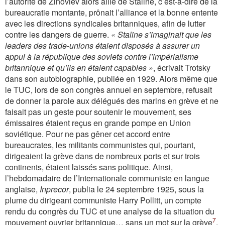
l’autorité de Zinoviev alors allié de Staline, c’est-à-dire de la
bureaucratie montante, prônait l’alliance et la bonne entente
avec les directions syndicales britanniques, afin de lutter
contre les dangers de guerre.
« Staline s’imaginait que les
leaders des trade-unions étaient disposés à assurer un
appui à la république des soviets contre l’impérialisme
britannique et qu’ils en étaient capables »
, écrivait Trotsky
dans son autobiographie, publiée en 1929. Alors même que
le TUC, lors de son congrès annuel en septembre, refusait
de donner la parole aux délégués des marins en grève et ne
faisait pas un geste pour soutenir le mouvement, ses
émissaires étaient reçus en grande pompe en Union
soviétique. Pour ne pas gêner cet accord entre
bureaucrates, les militants communistes qui, pourtant,
dirigeaient la grève dans de nombreux ports et sur trois
continents, étaient laissés sans politique. Ainsi,
l’hebdomadaire de l’Internationale communiste en langue
anglaise,
Inprecor
, publia le 24 septembre 1925, sous la
plume du dirigeant communiste Harry Pollitt, un compte
rendu du congrès du TUC et une analyse de la situation du
7
mouvement ouvrier britannique… sans un mot sur la grève
.