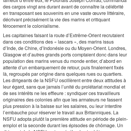
fameux d’entre eux, le Polonais Joseph Conrad, commanda
des cargos vingt ans durant avant de connaître la célébrité
en transposant ses souvenirs en une vaste œuvre littéraire,
décrivant précisément la vie des marins et critiquant
férocement le colonialisme.
Les capitaines faisant la route d’Extrême-Orient recrutaient
dans ces conditions des « lascars », des marins issus
d’Inde, de Chine, d’Indonésie ou du Moyen-Orient. Londres,
Glasgow et d’autres grands ports comptaient donc dans leur
population des marins venus du monde entier, d’abord en
attente d’un embarquement de retour, puis finalement fixés
là, regroupés par origine dans quelques rues ou quartiers.
Les dirigeants de la NSFU oscillèrent entre deux attitudes à
leur égard, sans que jamais l’unité du prolétariat mondial et
de ses intérêts ne les effleure : syndiquer ces travailleurs
originaires des colonies afin que les armateurs ne fassent
plus pression à la baisse sur les salaires, ou leur interdire
l’embauche pour réserver le travail aux Britanniques. La
NSFU adopta plutôt la première attitude en période de plein-
emploi et la seconde durant les épisodes de chômage. Un