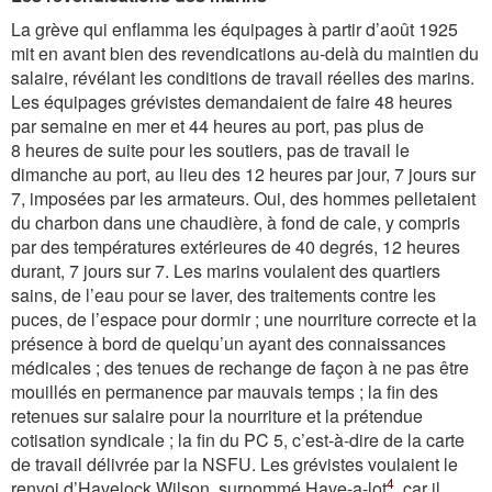
La grève qui enflamma les équipages à partir d’août 1925
mit en avant bien des revendications au-delà du maintien du
salaire, révélant les conditions de travail réelles des marins.
Les équipages grévistes demandaient de faire 48 heures
par semaine en mer et 44 heures au port, pas plus de
8 heures de suite pour les soutiers, pas de travail le
dimanche au port, au lieu des 12 heures par jour, 7 jours sur
7, imposées par les armateurs. Oui, des hommes pelletaient
du charbon dans une chaudière, à fond de cale, y compris
par des températures extérieures de 40 degrés, 12 heures
durant, 7 jours sur 7. Les marins voulaient des quartiers
sains, de l’eau pour se laver, des traitements contre les
puces, de l’espace pour dormir ; une nourriture correcte et la
présence à bord de quelqu’un ayant des connaissances
médicales ; des tenues de rechange de façon à ne pas être
mouillés en permanence par mauvais temps ; la fin des
retenues sur salaire pour la nourriture et la prétendue
cotisation syndicale ; la fin du PC 5, c’est-à-dire de la carte
de travail délivrée par la NSFU. Les grévistes voulaient le
4
renvoi d’Havelock Wilson, surnommé Have-a-lot
, car il