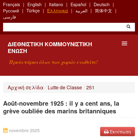
Skip
Français
English
Italiano
Español
Deutsch
to
Русский
Türkçe
Ελληνικά
العربية
简体中文
main
فارسی
content
ΔΙΕΘΝΙΣΤΙΚΉ ΚΟΜΜΟΥΝΙΣΤΙΚΉ
ΈΝΩΣΗ
Προλετάριοι όλων των χωρών ενωθείτε!
ΠΑΡΟΥΣΊΑΣΗ
Αρχική σελίδα
/
Lutte de Classe
/
251
ΤΙ ΕΊΝΑΙ Η ΔKΕ;
Août-novembre 1925 : il y a cent ans, la
ΑΝΑΖΉΤΗΣΗ
grève oubliée des marins britanniques
ΕΠΙΚΟΙΝΩΝΊΑ
novembre 2025
Εκτύπωση