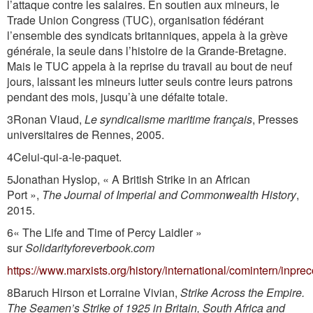
l’attaque contre les salaires. En soutien aux mineurs, le
Trade Union Congress (TUC), organisation fédérant
l’ensemble des syndicats britanniques, appela à la grève
générale, la seule dans l’histoire de la Grande-Bretagne.
Mais le TUC appela à la reprise du travail au bout de neuf
jours, laissant les mineurs lutter seuls contre leurs patrons
pendant des mois, jusqu’à une défaite totale.
3Ronan Viaud,
Le syndicalisme maritime français
, Presses
universitaires de Rennes, 2005.
4Celui-qui-a-le-paquet.
5Jonathan Hyslop, « A British Strike in an African
Port »,
The Journal of Imperial and Commonwealth History
,
2015.
6« The Life and Time of Percy Laidler »
sur
Solidarityforeverbook.com
https://www.marxists.org/history/international/comintern/inpre
8Baruch Hirson et Lorraine Vivian,
Strike Across the Empire.
The Seamen’s Strike of 1925 in Britain, South Africa and