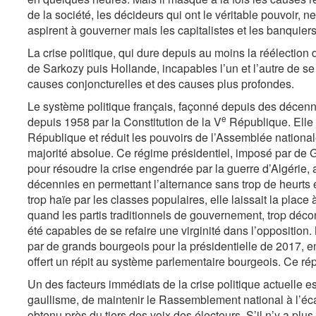
de la société, les décideurs qui ont le véritable pouvoir, n
aspirent à gouverner mais les capitalistes et les banquier
La crise politique, qui dure depuis au moins la réélectio
de Sarkozy puis Hollande, incapables l’un et l’autre de se
causes conjoncturelles et des causes plus profondes.
Le système politique français, façonné depuis des décennie
e
depuis 1958 par la Constitution de la V
République. Elle 
République et réduit les pouvoirs de l’Assemblée national
majorité absolue. Ce régime présidentiel, imposé par de Gau
pour résoudre la crise engendrée par la guerre d’Algérie,
décennies en permettant l’alternance sans trop de heurts en
trop haïe par les classes populaires, elle laissait la pla
quand les partis traditionnels de gouvernement, trop déco
été capables de se refaire une virginité dans l’opposition
par de grands bourgeois pour la présidentielle de 2017, en
offert un répit au système parlementaire bourgeois. Ce rép
Un des facteurs immédiats de la crise politique actuelle est
gaullisme, de maintenir le Rassemblement national à l’écar
obtenu près du tiers des voix des électeurs. S’il n’y a plus 