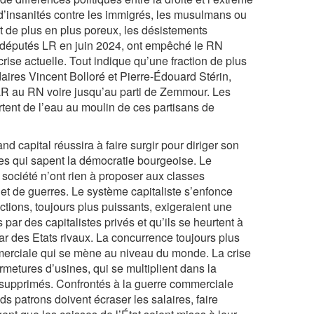
 d’insanités contre les immigrés, les musulmans ou
est de plus en plus poreux, les désistements
s députés LR en juin 2024, ont empêché le RN
crise actuelle. Tout indique qu’une fraction de plus
daires Vincent Bolloré et Pierre-Édouard Stérin,
de LR au RN voire jusqu’au parti de Zemmour. Les
tent de l’eau au moulin de ces partisans de
nd capital réussira à faire surgir pour diriger son
des qui sapent la démocratie bourgeoise. Le
 société n’ont rien à proposer aux classes
s et de guerres. Le système capitaliste s’enfonce
ions, toujours plus puissants, exigeraient une
s par des capitalistes privés et qu’ils se heurtent à
ar des Etats rivaux. La concurrence toujours plus
merciale qui se mène au niveau du monde. La crise
rmetures d’usines, qui se multiplient dans la
s supprimés. Confrontés à la guerre commerciale
nds patrons doivent écraser les salaires, faire