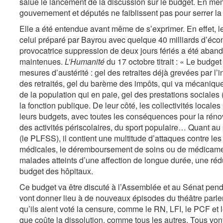
salue le lancement de la discussion sur le budget. En mêm
gouvernement et députés ne faiblissent pas pour serrer la 
Elle a été entendue avant même de s’exprimer. En effet, 
celui préparé par Bayrou avec quelque 40 milliards d’écon
provocatrice suppression de deux jours fériés a été aband
maintenues.
L’Humanité
du 17 octobre titrait : « Le budge
mesures d’austérité : gel des retraites déjà grevées par l’i
des retraités, gel du barème des impôts, qui va mécaniqu
de la population qui en paie, gel des prestations socia
la fonction publique. De leur côté, les collectivités locale
leurs budgets, avec toutes les conséquences pour la réno
des activités périscolaires, du sport populaire… Quant au 
(le PLFSS), il contient une multitude d’attaques contre le
médicales, le déremboursement de soins ou de médicament
malades atteints d’une affection de longue durée, une ré
budget des hôpitaux.
Ce budget va être discuté à l’Assemblée et au Sénat pen
vont donner lieu à de nouveaux épisodes du théâtre parl
qu’ils aient voté la censure, comme le RN, LFI, le PCF et l
que coûte la dissolution, comme tous les autres. Tous vont