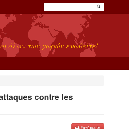
οι όλων των χωρών ενωθείτε!
 attaques contre les
Εκτύπωση