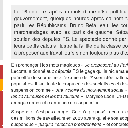
Le 16 octobre, après un mois d’une crise politiq
gouvernement, quelques heures après sa nomina
parti Les Républicains, Bruno Retailleau, les co
marchandages avec les partis de gauche, Sébas
soutien des députés PS. Le spectacle donné par le
leurs petits calculs illustre la faillite de la classe
à proposer aux travailleurs sinon toujours plus d’ex
En prononçant les mots magiques
« Je proposerai au Parl
Lecornu a donné aux députés PS le gage qu’ils réclamaie
permettre de soumettre à l’examen de l’Assemblée nation
populaires. Il faut toute la crapulerie des socialistes et d
suspension comme
« une victoire du mouvement social »
les travailleuses et les travailleurs »
(Marylise Léon, CFDT).
arnaque dans cette annonce de suspension.
Suspendre n’est pas abroger. Ce qu’a proposé Lecornu, c’e
des millions de travailleurs en 2023 avant qu’elle soit ado
suspendue
« jusqu’à l’élection présidentielle »
et concrèt