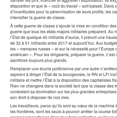
flamber les prix, licencier et aggraver l’exploitation. Ils e
disposition et que le « coût du travail » soit baissé. Dans ce
d’incertitudes pour la pérennisation de leurs profits, les ca
intensifier la guerre de classe.
À cette guerre de classe s’ajoute la mise en condition des
guerre que tous les états-majors militaires préparent. Au
l’État de quelque 40 milliards d’euros, il prévoit une hau
de 32 à 51 milliards entre 2017 et aujourd’hui. Aux budge
les « menaces russes » et sur la nécessité pour l’Europe 
américain ». Pour les dirigeants, préparer la guerre, c’est 
sacrifices toujours plus grands.
Remplacer une écurie politicienne par une autre n’arrêter
aspirent à diriger l’État de la bourgeoisie, le RN et LFI i
militaire et mettre l’État à la disposition des capitalistes 
Rien ne changera dans la société tant que la classe des tra
contestant sa domination sur les plus grandes entreprises
son droit à disposer de nos vies.
Les travailleurs, parce qu’ils sont au cœur de la machine à
les frontières, sont les seuls à pouvoir arrêter la course f