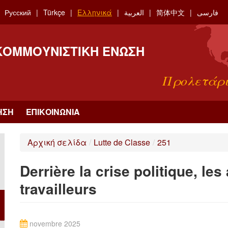
Русский
Türkçe
Ελληνικά
العربية
简体中文
فارسی
 ΚΟΜΜΟΥΝΙΣΤΙΚΉ ΈΝΩΣΗ
Προλετάρι
ΗΣΗ
ΕΠΙΚΟΙΝΩΝΊΑ
Αρχική σελίδα
/
Lutte de Classe
/
251
Derrière la crise politique, les
travailleurs
novembre 2025