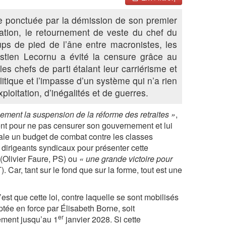
ue ponctuée par la démission de son premier
tion, le retournement de veste du chef du
ups de pied de l’âne entre macronistes, les
tien Lecornu a évité la censure grâce au
s chefs de parti étalant leur carriérisme et
 politique et l’impasse d’un système qui n’a rien
ploitation, d’inégalités et de guerres.
ement la suspension de la réforme des retraites »
,
nt pour ne pas censurer son gouvernement et lui
ale un budget de combat contre les classes
es dirigeants syndicaux pour présenter cette
(Olivier Faure, PS) ou
« une grande victoire pour
 Car, tant sur le fond que sur la forme, tout est une
st que cette loi, contre laquelle se sont mobilisés
ptée en force par Élisabeth Borne, soit
er
ement jusqu’au 1
janvier 2028. Si cette