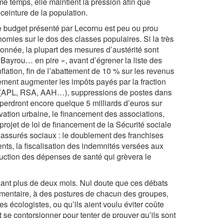
e temps, elle maintient la pression afin que
ceinture de la population.
le budget présenté par Lecornu est peu ou prou
omies sur le dos des classes populaires. Si la très
onnée, la plupart des mesures d’austérité sont
t Bayrou… en pire », avant d’égrener la liste des
nflation, fin de l’abattement de 10 % sur les revenus
ement augmenter les impôts payés par la fraction
les (APL, RSA, AAH…), suppressions de postes dans
s perdront encore quelque 5 milliards d’euros sur
vation urbaine, le financement des associations,
projet de loi de financement de la Sécurité sociale
s assurés sociaux : le doublement des franchises
s, la fiscalisation des indemnités versées aux
duction des dépenses de santé qui grèvera le
dant plus de deux mois. Nul doute que ces débats
ementaire, à des postures de chacun des groupes,
es écologistes, ou qu’ils aient voulu éviter coûte
 se contorsionner pour tenter de prouver qu’ils sont