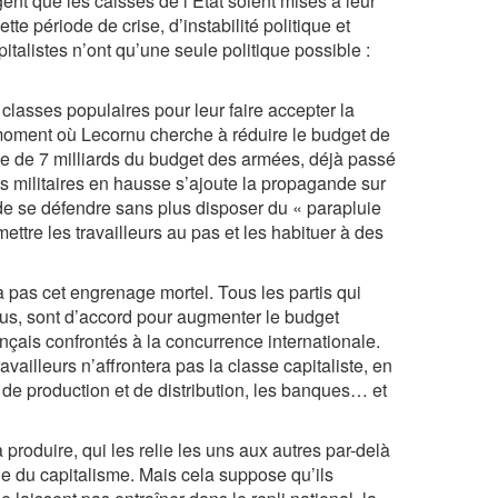
xigent que les caisses de l’État soient mises à leur
tte période de crise, d’instabilité politique et
pitalistes n’ont qu’une seule politique possible :
 classes populaires pour leur faire accepter la
 moment où Lecornu cherche à réduire le budget de
sse de 7 milliards du budget des armées, déjà passé
ts militaires en hausse s’ajoute la propagande sur
de se défendre sans plus disposer du « parapluie
mettre les travailleurs au pas et les habituer à des
a pas cet engrenage mortel. Tous les partis qui
nclus, sont d’accord pour augmenter le budget
français confrontés à la concurrence internationale.
vailleurs n’affrontera pas la classe capitaliste, en
 de production et de distribution, les banques… et
 produire, qui les relie les uns aux autres par-delà
olle du capitalisme. Mais cela suppose qu’ils