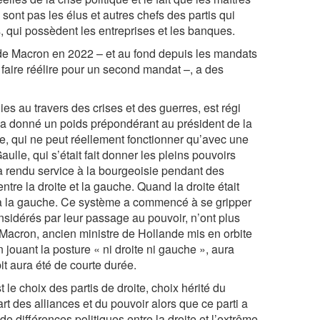
e sont pas les élus et autres chefs des partis qui
s, qui possèdent les entreprises et les banques.
n de Macron en 2022 – et au fond depuis les mandats
 faire réélire pour un second mandat –, a des
s au travers des crises et des guerres, est régi
a donné un poids prépondérant au président de la
e, qui ne peut réellement fonctionner qu’avec une
lle, qui s’était fait donner les pleins pouvoirs
 a rendu service à la bourgeoisie pendant des
tre la droite et la gauche. Quand la droite était
ce à la gauche. Ce système a commencé à se gripper
nsidérés par leur passage au pouvoir, n’ont plus
. Macron, ancien ministre de Hollande mis en orbite
 jouant la posture « ni droite ni gauche », aura
it aura été de courte durée.
 le choix des partis de droite, choix hérité du
t des alliances et du pouvoir alors que ce parti a
de différences politiques entre la droite et l’extrême