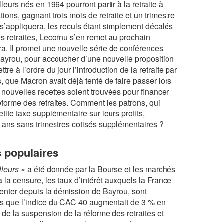
lleurs nés en 1964 pourront partir à la retraite à
ions, gagnant trois mois de retraite et un trimestre
 s’appliquera, les reculs étant simplement décalés
 retraites, Lecornu s’en remet au prochain
era. Il promet une nouvelle série de conférences
 Bayrou, pour accoucher d’une nouvelle proposition
re à l’ordre du jour l’introduction de la retraite par
ts, que Macron avait déjà tenté de faire passer lors
nouvelles recettes soient trouvées pour financer
éforme des retraites. Comment les patrons, qui
tite taxe supplémentaire sur leurs profits,
62 ans sans trimestres cotisés supplémentaires ?
 populaires
lleurs »
a été donnée par la Bourse et les marchés
la censure, les taux d’intérêt auxquels la France
menter depuis la démission de Bayrou, sont
is que l’indice du CAC 40 augmentait de 3 % en
de la suspension de la réforme des retraites et