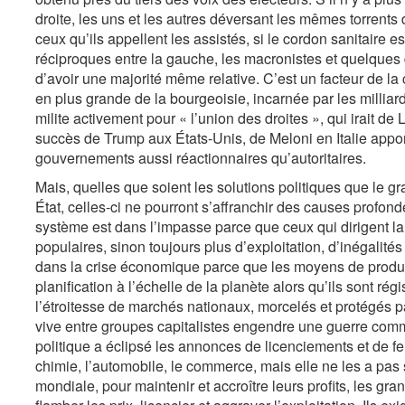
droite, les uns et les autres déversant les mêmes torrents
ceux qu’ils appellent les assistés, si le cordon sanitaire 
réciproques entre la gauche, les macronistes et quelque
d’avoir une majorité même relative. C’est un facteur de la 
en plus grande de la bourgeoisie, incarnée par les milliar
milite activement pour « l’union des droites », qui irait 
succès de Trump aux États-Unis, de Meloni en Italie appor
gouvernements aussi réactionnaires qu’autoritaires.
Mais, quelles que soient les solutions politiques que le gra
État, celles-ci ne pourront s’affranchir des causes profon
système est dans l’impasse parce que ceux qui dirigent la
populaires, sinon toujours plus d’exploitation, d’inégalité
dans la crise économique parce que les moyens de product
planification à l’échelle de la planète alors qu’ils sont régi
l’étroitesse de marchés nationaux, morcelés et protégés p
vive entre groupes capitalistes engendre une guerre com
politique a éclipsé les annonces de licenciements et de fe
chimie, l’automobile, le commerce, mais elle ne les a pa
mondiale, pour maintenir et accroître leurs profits, les gra