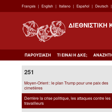
Skip
Français
English
Italiano
Español
Deutsch
to
main
content
ΔΙΕΘΝΙΣΤΙΚΉ
ΠΑΡΟΥΣΊΑΣΗ
ΤΙ ΕΊΝΑΙ Η ΔKΕ;
ΑΝΑΖΉΤ
251
Moyen-Orient : le plan Trump pour une paix des
cimetières
Derrière la crise politique, les attaques contre les
travailleurs