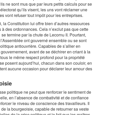
’ils ne sont mus que par leurs petits calculs pour se
électorat qu’ils visent, les uns vont réclamer une
es vont refuser tout impôt pour les entreprises.
, la Constitution lui offre bien d’autres ressources
rs à des ordonnances. Cela n’exclut pas que cette
se termine par la chute de Lecornu II. Pourtant,
s à l’Assemblée ont gouverné ensemble ou se sont
litique antiouvrière. Capables de s’allier en
 gouvernement, avant de se déchirer en criant à la
 tous le même respect profond pour la propriété
i se posent aujourd’hui, chacun dans son couloir, en
atent aucune occasion pour déclarer leur amour des
oisie
se politique ne peut que renforcer le sentiment de
elle, en l’absence de combativité et de confiance
forcer le niveau de conscience des travailleurs. Il
e de la bourgeoisie, capable de retourner sa veste
les de la crise politique et le fait que les maîtres