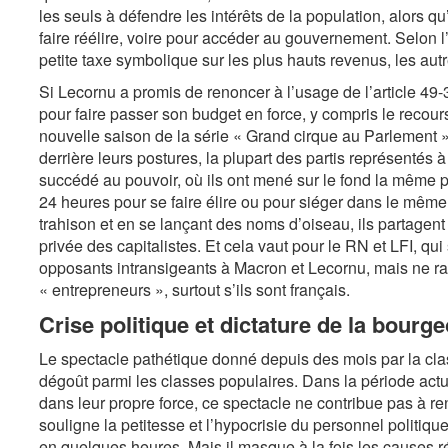
les seuls à défendre les intérêts de la population, alors qu
faire réélire, voire pour accéder au gouvernement. Selon l’
petite taxe symbolique sur les plus hauts revenus, les autr
Si Lecornu a promis de renoncer à l’usage de l’article 49-3
pour faire passer son budget en force, y compris le recou
nouvelle saison de la série « Grand cirque au Parlement » 
derrière leurs postures, la plupart des partis représenté
succédé au pouvoir, où ils ont mené sur le fond la même po
24 heures pour se faire élire ou pour siéger dans le même
trahison et en se lançant des noms d’oiseau, ils partagent
privée des capitalistes. Et cela vaut pour le RN et LFI, qu
opposants intransigeants à Macron et Lecornu, mais ne r
« entrepreneurs », surtout s’ils sont français.
Crise politique et dictature de la bourge
Le spectacle pathétique donné depuis des mois par la clas
dégoût parmi les classes populaires. Dans la période actu
dans leur propre force, ce spectacle ne contribue pas à ren
souligne la petitesse et l’hypocrisie du personnel politiqu
en quelques heures. Mais il masque à la fois les causes réel