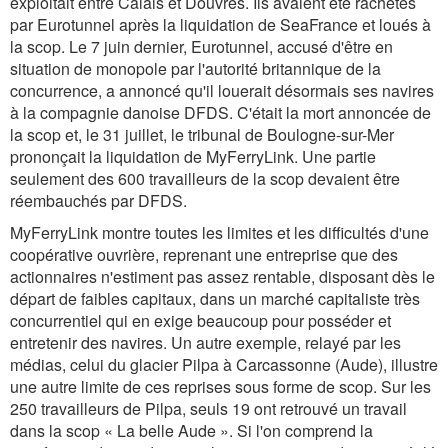
exploitait entre Calais et Douvres. Ils avaient été rachetés
par Eurotunnel après la liquidation de SeaFrance et loués à
la scop. Le 7 juin dernier, Eurotunnel, accusé d'être en
situation de monopole par l'autorité britannique de la
concurrence, a annoncé qu'il louerait désormais ses navires
à la compagnie danoise DFDS. C'était la mort annoncée de
la scop et, le 31 juillet, le tribunal de Boulogne-sur-Mer
prononçait la liquidation de MyFerryLink. Une partie
seulement des 600 travailleurs de la scop devaient être
réembauchés par DFDS.
MyFerryLink montre toutes les limites et les difficultés d'une
coopérative ouvrière, reprenant une entreprise que des
actionnaires n'estiment pas assez rentable, disposant dès le
départ de faibles capitaux, dans un marché capitaliste très
concurrentiel qui en exige beaucoup pour posséder et
entretenir des navires. Un autre exemple, relayé par les
médias, celui du glacier Pilpa à Carcassonne (Aude), illustre
une autre limite de ces reprises sous forme de scop. Sur les
250 travailleurs de Pilpa, seuls 19 ont retrouvé un travail
dans la scop « La belle Aude ». Si l'on comprend la