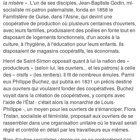
la misère »
. L'un de ses disciples, Jean-Baptiste Godin, mi-
socialiste mi-patron paternaliste, fonda en 1858 le
Familistère de Guise, dans l'Aisne, qui devint une
coopérative de production où plusieurs centaines d'ouvriers,
avec leurs familles, produisaient des poêles en fonte tout en
disposant de logements fonctionnels, d'un accès à la
culture, à l'hygiène, à l'éducation pour leurs enfants. Ils
disposaient de magasins coopératifs, les économats.
Henri de Saint-Simon opposait quant à lui la nation des «
producteurs » (selon lui, les ouvriers... et les patrons) à celle
des « oisifs » (les rentiers). Il fit de nombreux émules. Parmi
eux Philippe Buchez, qui publia en 1831 un précis destiné
aux ouvriers qui voulaient fonder des coopératives. Buchez
voyait dans la création de coopératives, y compris avec
l'aide de l'État - c'était alors la monarchie de Louis-
Philippe -, un moyen pour les ouvriers de s'émanciper. Flora
Tristan, socialiste et féministe, proposait aux ouvriers de se
rassembler dans une organisation unitaire où le travail serait
réglé et contrôlé en détail par les travailleurs eux-mêmes.
Bien d'autres socialistes utopiques ne se contentèrent pas