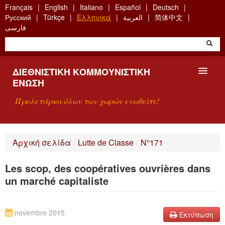
Skip
Français
English
Italiano
Español
Deutsch
to
Русский
Türkçe
Ελληνικά
العربية
简体中文
main
فارسی
content
ΔΙΕΘΝΙΣΤΙΚΉ ΚΟΜΜΟΥΝΙΣΤΙΚΉ
ΈΝΩΣΗ
Προλετάριοι όλων των χωρών ενωθείτε!
ΠΑΡΟΥΣΊΑΣΗ
Αρχική σελίδα
/
Lutte de Classe
/
N°171
ΤΙ ΕΊΝΑΙ Η ΔKΕ;
Les scop, des coopératives ouvrières dans
ΑΝΑΖΉΤΗΣΗ
un marché capitaliste
ΕΠΙΚΟΙΝΩΝΊΑ
novembre 2015
Εκτύπωση