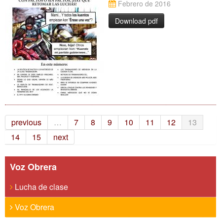
Febrero de 2016
Download pdf
previous
…
7
8
9
10
11
12
13
14
15
next
Voz Obrera
Lucha de clase
Voz Obrera