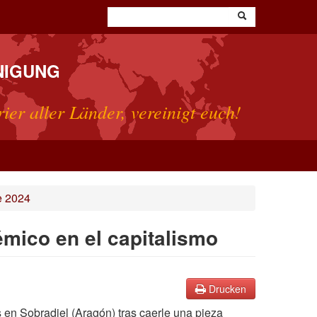
NIGUNG
rier aller Länder, vereinigt euch!
e 2024
émico en el capitalismo
Drucken
en Sobradiel (Aragón) tras caerle una pieza