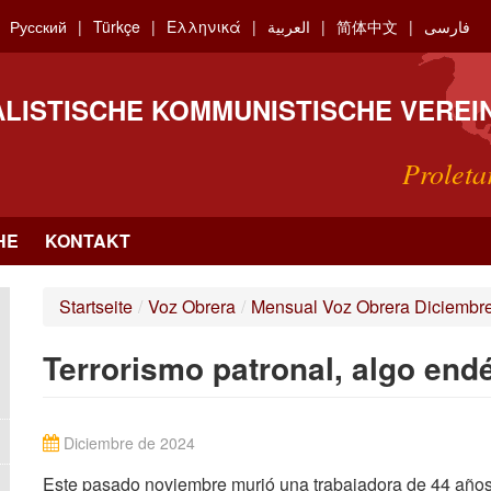
Русский
Türkçe
Ελληνικά
العربية
简体中文
فارسی
ALISTISCHE KOMMUNISTISCHE VEREI
Proleta
HE
KONTAKT
Startseite
/
Voz Obrera
/
Mensual Voz Obrera Diciembr
Terrorismo patronal, algo end
Diciembre de 2024
Este pasado noviembre murió una trabajadora de 44 años 