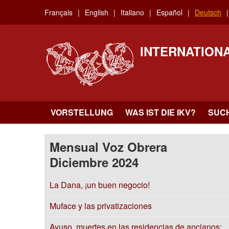
Skip
Français
English
Italiano
Español
Deutsch
to
main
content
INTERNATION
VORSTELLUNG
WAS IST DIE IKV?
SUC
Mensual Voz Obrera
Diciembre 2024
La Dana, ¡un buen negocio!
Muface y las privatizaciones
Ayuso, muertes en las residencias de ancianos: