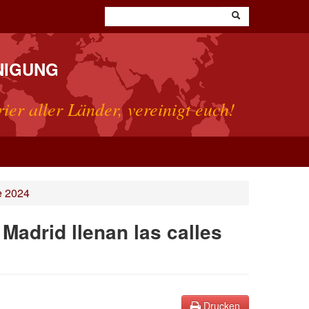
NIGUNG
rier aller Länder, vereinigt euch!
e 2024
adrid llenan las calles
Drucken