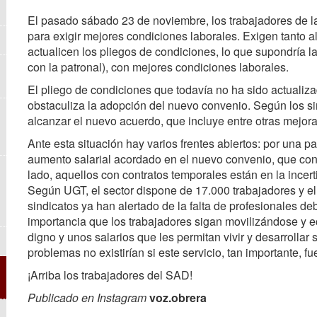
El pasado sábado 23 de noviembre, los trabajadores de la
para exigir mejores condiciones laborales. Exigen tanto
actualicen los pliegos de condiciones, lo que supondría
con la patronal), con mejores condiciones laborales.
El pliego de condiciones que todavía no ha sido actualiz
obstaculiza la adopción del nuevo convenio. Según los si
alcanzar el nuevo acuerdo, que incluye entre otras mejora
Ante esta situación hay varios frentes abiertos: por una pa
aumento salarial acordado en el nuevo convenio, que cont
lado, aquellos con contratos temporales están en la incer
Según UGT, el sector dispone de 17.000 trabajadores y el
sindicatos ya han alertado de la falta de profesionales d
importancia que los trabajadores sigan movilizándose y e
digno y unos salarios que les permitan vivir y desarrollar
problemas no existirían si este servicio, tan importante, f
¡Arriba los trabajadores del SAD!
Publicado en Instagram
voz.obrera