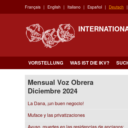
Skip
Français
English
Italiano
Español
Deutsch
to
main
content
INTERNATION
VORSTELLUNG
WAS IST DIE IKV?
SUC
Mensual Voz Obrera
Diciembre 2024
La Dana, ¡un buen negocio!
Muface y las privatizaciones
Ayuso, muertes en las residencias de ancianos: