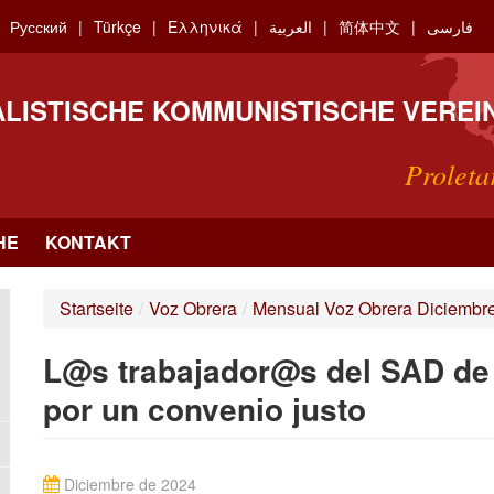
Русский
Türkçe
Ελληνικά
العربية
简体中文
فارسی
ALISTISCHE KOMMUNISTISCHE VEREI
Proleta
HE
KONTAKT
Startseite
/
Voz Obrera
/
Mensual Voz Obrera Diciembr
L@s trabajador@s del SAD de M
por un convenio justo
Diciembre de 2024