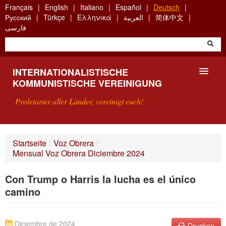
Skip
Français
English
Italiano
Español
Deutsch
to
Русский
Türkçe
Ελληνικά
العربية
简体中文
main
فارسی
content
INTERNATIONALISTISCHE
KOMMUNISTISCHE VEREINIGUNG
Proletarier aller Länder, vereinigt euch!
VORSTELLUNG
Startseite
/
Voz Obrera
/
Mensual Voz Obrera Diciembre 2024
WAS IST DIE IKV?
Con Trump o Harris la lucha es el único
SUCHE
camino
KONTAKT
Diciembre de 2024
Drucken