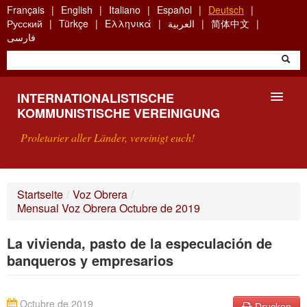
Skip
Français
English
Italiano
Español
Deutsch
to
Русский
Türkçe
Ελληνικά
العربية
简体中文
main
فارسی
content
INTERNATIONALISTISCHE
KOMMUNISTISCHE VEREINIGUNG
Proletarier aller Länder, vereinigt euch!
VORSTELLUNG
Startseite
/
Voz Obrera
/
Mensual Voz Obrera Octubre de 2019
WAS IST DIE IKV?
La vivienda, pasto de la especulación de
SUCHE
banqueros y empresarios
KONTAKT
Octubre de 2019
Drucken