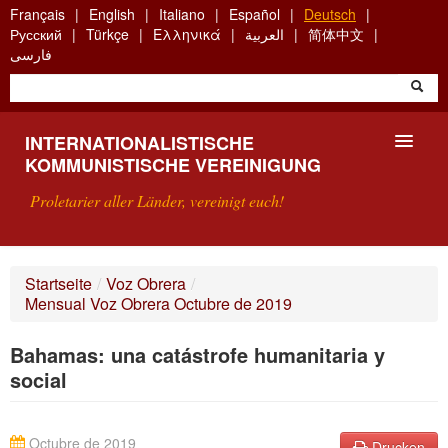
Skip
Français
English
Italiano
Español
Deutsch
to
Русский
Türkçe
Ελληνικά
العربية
简体中文
main
فارسی
content
INTERNATIONALISTISCHE
KOMMUNISTISCHE VEREINIGUNG
Proletarier aller Länder, vereinigt euch!
VORSTELLUNG
Startseite
/
Voz Obrera
/
Mensual Voz Obrera Octubre de 2019
WAS IST DIE IKV?
Bahamas: una catástrofe humanitaria y
SUCHE
social
KONTAKT
Octubre de 2019
Drucken