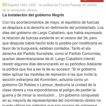
España 1931-1937 - la política de Frente Popular en contra
de la revolución obrera
La instalación del gobierno Negrín
Con los acontecimientos de mayo, el equilibrio de fuerzas
se desplaza a la derecha en detrimento del proletariado. Los
días del gobierno de Largo Caballero, que había expresado
la relación de fuerzas existente en el verano del 36, pero
que después había hecho todo lo posible por modificarla en
favor de la burguesía, estaban contados. Tanto el ala
derecha del Partido Socialista, como el Partido Comunista,
querían desembarazarse de él. Largo Caballero intentó
resistir algunos días denunciando en su periódico Adelante
la política que iba a ser la de su sucesor: “Si el gobierno
debe aplicar las medidas de represión a las que incita la
sección extranjera del Komintern, actuaría como un
gobierno Gil Robles o Lerroux, destruiría la unidad de la
clase obrera y nos expondríamos al peligro de perder la
guerra y de minar la revolución… Un gobierno compuesto
en su mayoría de representantes del movimiento obrero no
puede utilizar los métodos que son propios de gobiernos