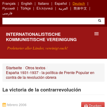
Skip
Français
English
Italiano
Español
Deutsch
to
Русский
Türkçe
Ελληνικά
العربية
简体中文
main
فارسی
content
INTERNATIONALISTISCHE
KOMMUNISTISCHE VEREINIGUNG
Proletarier aller Länder, vereinigt euch!
VORSTELLUNG
Startseite
/
Otros textos
/
España 1931-1937 - la política de Frente Popular en
WAS IST DIE IKV?
contra de la revolución obrera
SUCHE
La victoria de la contrarrevolución
KONTAKT
febrero 2006
Drucken