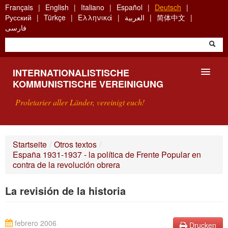
Skip
Français
English
Italiano
Español
Deutsch
to
Русский
Türkçe
Ελληνικά
العربية
简体中文
main
فارسی
content
INTERNATIONALISTISCHE
KOMMUNISTISCHE VEREINIGUNG
Proletarier aller Länder, vereinigt euch!
VORSTELLUNG
Startseite
/
Otros textos
/
España 1931-1937 - la política de Frente Popular en
WAS IST DIE IKV?
contra de la revolución obrera
SUCHE
La revisión de la historia
KONTAKT
febrero 2006
Drucken