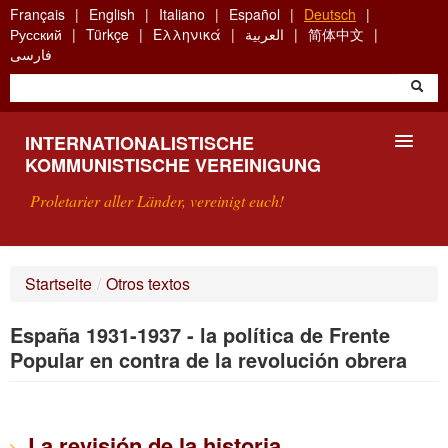
Skip
Français
English
Italiano
Español
Deutsch
to
Русский
Türkçe
Ελληνικά
العربية
简体中文
main
فارسی
content
INTERNATIONALISTISCHE
KOMMUNISTISCHE VEREINIGUNG
Proletarier aller Länder, vereinigt euch!
VORSTELLUNG
Startseite
/
Otros textos
WAS IST DIE IKV?
España 1931-1937 - la política de Frente
SUCHE
Popular en contra de la revolución obrera
KONTAKT
La revisión de la historia