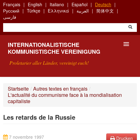
Skip
Français
English
Italiano
Español
Deutsch
to
Русский
Türkçe
Ελληνικά
العربية
简体中文
main
فارسی
content
INTERNATIONALISTISCHE
KOMMUNISTISCHE VEREINIGUNG
Proletarier aller Länder, vereinigt euch!
VORSTELLUNG
Startseite
/
Autres textes en français
/
L'actualité du communisme face à la mondialisation
WAS IST DIE IKV?
capitaliste
SUCHE
Les retards de la Russie
KONTAKT
7 novembre 1997
Drucken