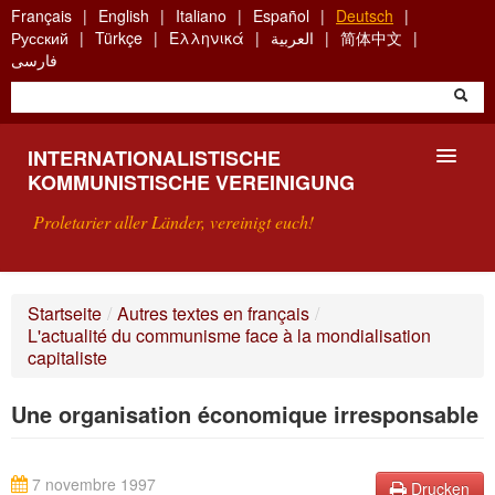
Skip
Français
English
Italiano
Español
Deutsch
to
Русский
Türkçe
Ελληνικά
العربية
简体中文
main
فارسی
content
INTERNATIONALISTISCHE
KOMMUNISTISCHE VEREINIGUNG
Proletarier aller Länder, vereinigt euch!
VORSTELLUNG
Startseite
/
Autres textes en français
/
L'actualité du communisme face à la mondialisation
WAS IST DIE IKV?
capitaliste
SUCHE
Une organisation économique irresponsable
KONTAKT
7 novembre 1997
Drucken