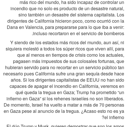
más rico del mundo, ha sido incapaz de controlar un
incendio que no solo es producto de un desastre natural,
sino también un desastre del sistema capitalista. Los
dirigentes de California hicieron poco, como ocurrió con la
Dana en Valencia, para prepararse para lo que iba a venir:
incluso recortaron en el servicio de bomberos.
Y siendo de los estados más ricos del mundo, aun así, ni
siquiera molestó a todos los súper ricos que viven allí, para
que al menos en tiempos de crisis como los actuales,
pagasen más impuestos de sus colosales fortunas, que
hubieran servido para no recortar en un servicio público tan
necesario pues California sufre una gran sequía desde hace
años. Si los dirigentes capitalistas de EEUU no han sido
capaces de apagar el incendio en California, veremos en
qué queda la tregua en Gaza; Trump ha prometido “un
infierno en Gaza” si los rehenes israelíes no son liberados.
De momento, Israel ha vuelto a matar a más de 70 personas
en Gaza pese al anuncio de la tregua. ¿Acaso esto no es ya
el infierno?
El dúo Trump y Musk, quieren demostrar que son los amos