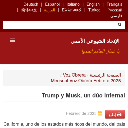
Skip
Deutsch
Español
Italiano
English
Français
to
Русский
Türkçe
Ελληνικά
العربية
简体中文
main
فارسی
content
الإتحاد الشيوعي الأممي
يا عمال العالم اتحدوا
الأعضاء
الصفحة الرئيسية
/
Voz Obrera
/
Mensual Voz Obrera Febrero 2025
من نحن؟
Trump y Musk, un dúo infernal
بحث
للاتصال بنا HTTPS://WWW.FACEBOOK.COM/UCI.ARABE
Febrero de 2025
إطبع
California, uno de los estados más ricos del mundo, del país