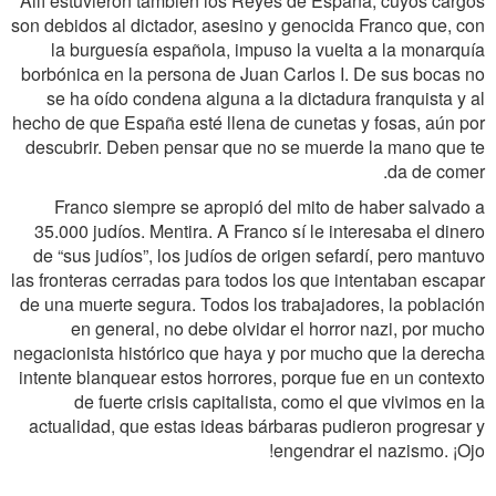
Allí estuvieron también los Reyes de España, cuyos cargos
son debidos al dictador, asesino y genocida Franco que, con
la burguesía española, impuso la vuelta a la monarquía
borbónica en la persona de Juan Carlos I. De sus bocas no
se ha oído condena alguna a la dictadura franquista y al
hecho de que España esté llena de cunetas y fosas, aún por
descubrir. Deben pensar que no se muerde la mano que te
da de comer.
Franco siempre se apropió del mito de haber salvado a
35.000 judíos. Mentira. A Franco sí le interesaba el dinero
de “sus judíos”, los judíos de origen sefardí, pero mantuvo
las fronteras cerradas para todos los que intentaban escapar
de una muerte segura. Todos los trabajadores, la población
en general, no debe olvidar el horror nazi, por mucho
negacionista histórico que haya y por mucho que la derecha
intente blanquear estos horrores, porque fue en un contexto
de fuerte crisis capitalista, como el que vivimos en la
actualidad, que estas ideas bárbaras pudieron progresar y
engendrar el nazismo. ¡Ojo!