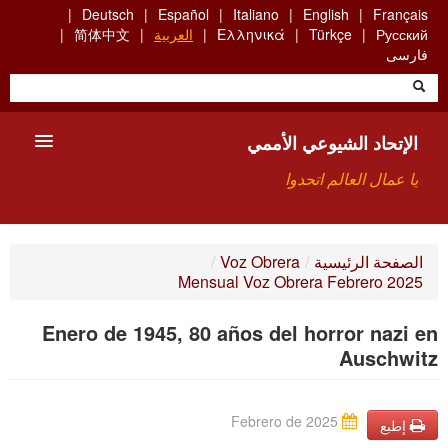
Skip
Deutsch
Español
Italiano
English
Français
to
Русский
Türkçe
Ελληνικά
العربية
简体中文
main
فارسی
content
الإتحاد الشيوعي الأممي
يا عمال العالم اتحدوا
الأعضاء
الصفحة الرئيسية
/
Voz Obrera
/
Mensual Voz Obrera Febrero 2025
من نحن؟
Enero de 1945, 80 años del horror nazi en
بحث
Auschwitz
للاتصال بنا HTTPS://WWW.FACEBOOK.COM/UCI.ARABE
Febrero de 2025
إطبع