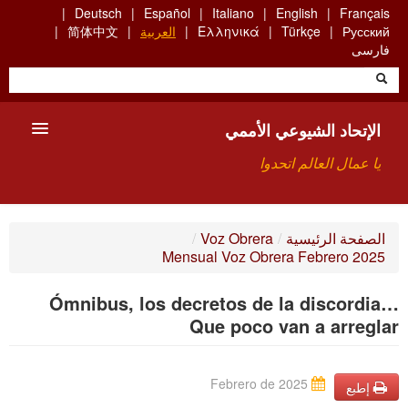
Skip
Deutsch
Español
Italiano
English
Français
to
Русский
Türkçe
Ελληνικά
العربية
简体中文
main
فارسی
content
الإتحاد الشيوعي الأممي
يا عمال العالم اتحدوا
الأعضاء
الصفحة الرئيسية
/
Voz Obrera
/
Mensual Voz Obrera Febrero 2025
من نحن؟
Ómnibus, los decretos de la discordia…
بحث
Que poco van a arreglar
للاتصال بنا HTTPS://WWW.FACEBOOK.COM/UCI.ARABE
Febrero de 2025
إطبع