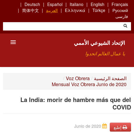
Skip
Deutsch
Español
Italiano
English
Français
to
Русский
Türkçe
Ελληνικά
العربية
简体中文
main
فارسی
content
الإتحاد الشيوعي الأممي
يا عمال العالم اتحدوا
الأعضاء
الصفحة الرئيسية
/
Voz Obrera
/
Mensual Voz Obrera Junio de 2020
من نحن؟
La India: morir de hambre más que del
بحث
COVID
للاتصال بنا HTTPS://WWW.FACEBOOK.COM/UCI.ARABE
Junio de 2020
إطبع