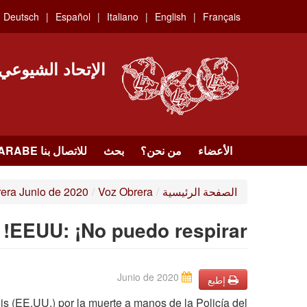
Skip
Deutsch
Español
Italiano
English
Français
to
main
content
الإتحاد الشيوعي
الأعضاء
من نحن؟
بحث
للاتصال بنا HTTPS://WWW.FACEBOOK.COM/UCI.ARABE
الصفحة الرئيسية
/
Voz Obrera
/
era Junio de 2020
EEUU: ¡No puedo respirar!
Junio de 2020
إطبع
s (EE.UU.) por la muerte a manos de la Policía del