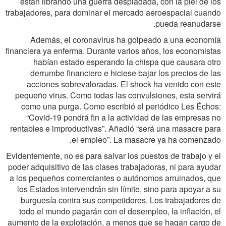
están librando una guerra despiadada, con la piel de los
trabajadores, para dominar el mercado aeroespacial cuando
pueda reanudarse.
Además, el coronavirus ha golpeado a una economía
financiera ya enferma. Durante varios años, los economistas
habían estado esperando la chispa que causara otro
derrumbe financiero e hiciese bajar los precios de las
acciones sobrevaloradas. El shock ha venido con este
pequeño virus. Como todas las convulsiones, esta servirá
como una purga. Como escribió el periódico Les Échos:
“Covid-19 pondrá fin a la actividad de las empresas no
rentables e improductivas”. Añadió “será una masacre para
el empleo”. La masacre ya ha comenzado.
Evidentemente, no es para salvar los puestos de trabajo y el
poder adquisitivo de las clases trabajadoras, ni para ayudar
a los pequeños comerciantes o autónomos arruinados, que
los Estados intervendrán sin límite, sino para apoyar a su
burguesía contra sus competidores. Los trabajadores de
todo el mundo pagarán con el desempleo, la inflación, el
aumento de la explotación, a menos que se hagan cargo de