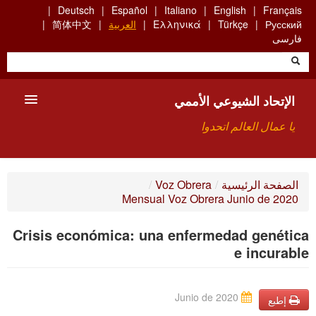
Skip
Deutsch
Español
Italiano
English
Français
to
Русский
Türkçe
Ελληνικά
العربية
简体中文
main
فارسی
content
الإتحاد الشيوعي الأممي
يا عمال العالم اتحدوا
الأعضاء
الصفحة الرئيسية
/
Voz Obrera
/
Mensual Voz Obrera Junio de 2020
من نحن؟
Crisis económica: una enfermedad genética
بحث
e incurable
للاتصال بنا HTTPS://WWW.FACEBOOK.COM/UCI.ARABE
Junio de 2020
إطبع