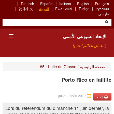
Skip
Deutsch
Español
Italiano
English
Français
to
Русский
Türkçe
Ελληνικά
العربية
简体中文
main
فارسی
content
الإتحاد الشيوعي الأممي
يا عمال العالم اتحدوا
الأعضاء
الصفحة الرئيسية
/
Lutte de Classe
/
185
من نحن؟
Porto Rico en faillite
بحث
للاتصال بنا HTTPS://WWW.FACEBOOK.COM/UCI.ARABE
juillet - août 2017
إطبع
Lors du référendum du dimanche 11 juin dernier, la