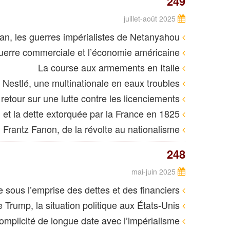
249
juillet-août 2025
De Gaza à l’Iran, les guerres impérialistes de Netanyahou
Trump, la guerre commerciale et l’économie américaine
La course aux armements en Italie
Nestlé, une multinationale en eaux troubles
Michelin-Cholet : retour sur une lutte contre les licenciements
Haïti et la dette extorquée par la France en 1825
Frantz Fanon, de la révolte au nationalisme
248
mai-juin 2025
L’économie mondiale sous l’emprise des dettes et des financiers
Après le retour au pouvoir de Trump, la situation politique aux États-Unis
De Staline à Poutine, une complicité de longue date avec l’impérialisme