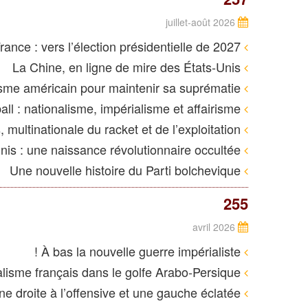
juillet-août 2026
France : vers l’élection présidentielle de 2027
La Chine, en ligne de mire des États-Unis
La lutte de l’impérialisme américain pour maintenir sa suprématie
La Coupe du monde de football : nationalisme, impérialisme et affairisme
TotalEnergies, multinationale du racket et de l’exploitation
États-Unis : une naissance révolutionnaire occultée
Une nouvelle histoire du Parti bolchevique
255
avril 2026
À bas la nouvelle guerre impérialiste !
L’impérialisme français dans le golfe Arabo-Persique
Élections municipales : une droite à l’offensive et une gauche éclatée