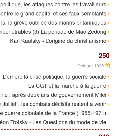
Derrière la crise politique, les attaques contre les travailleurs
ISF, taxe Zucman : la lutte contre le grand capital et ses faux-semblants
Août-novembre 1925 : il y a cent ans, la grève oubliée des marins britanniques
Les voies de la Chine sont impénétrables (3) La période de Mao Zedong
Karl Kautsky - L’origine du christianisme
250
Octobre 1925
Derrière la crise politique, la guerre sociale
La CGT et la marche à la guerre
Argentine : après deux ans de gouvernement Milei
Bangladesh : un an après la “révolution de Juillet”, les combats décisifs restent à venir
Cameroun : la sale guerre coloniale de la France (1955-1971)
Léon Trotsky - Les Questions du mode de vie