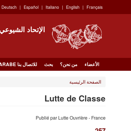
Skip
Deutsch
Español
Italiano
English
Français
to
main
content
الإتحاد الشيوعي
الأعضاء
من نحن؟
بحث
للاتصال بنا HTTPS://WWW.FACEBOOK.COM/UCI.ARABE
الصفحة الرئيسية
Lutte de Classe
Publié par Lutte Ouvrière - France
257