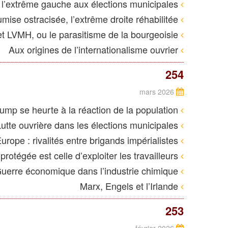
Les résultats de Lutte ouvrière et de l’extrême gauche aux élections municipales
La France insoumise ostracisée, l’extrême droite réhabilitée
Bernard Arnault et LVMH, ou le parasitisme de la bourgeoisie
Aux origines de l’internationalisme ouvrier
254
mars 2026
À Minneapolis, Trump se heurte à la réaction de la population
Lutte ouvrière dans les élections municipales
États-Unis – Europe : rivalités entre brigands impérialistes
Gouvernement Meloni : la liberté la mieux protégée est celle d’exploiter les travailleurs
Guerre économique dans l’industrie chimique
Marx, Engels et l’Irlande
253