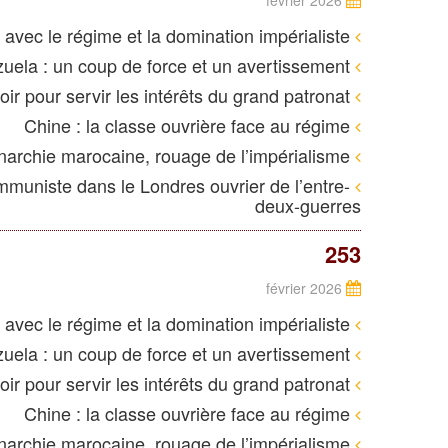
février 2026
Iran : en finir avec le régime et la domination impérialiste
Intervention américaine au Venezuela : un coup de force et un avertissement
Le RN, sur le chemin du pouvoir pour servir les intérêts du grand patronat
Chine : la classe ouvrière face au régime
La monarchie marocaine, rouage de l’impérialisme
mmuniste dans le Londres ouvrier de l’entre-
deux-guerres
253
février 2026
Iran : en finir avec le régime et la domination impérialiste
Intervention américaine au Venezuela : un coup de force et un avertissement
Le RN, sur le chemin du pouvoir pour servir les intérêts du grand patronat
Chine : la classe ouvrière face au régime
La monarchie marocaine, rouage de l’impérialisme