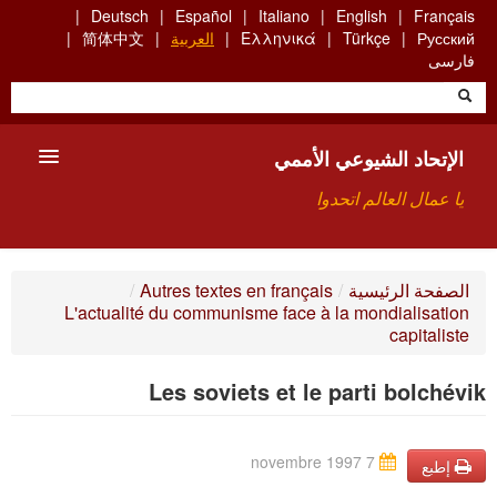
Skip
Deutsch
Español
Italiano
English
Français
to
Русский
Türkçe
Ελληνικά
العربية
简体中文
main
فارسی
content
الإتحاد الشيوعي الأممي
يا عمال العالم اتحدوا
الأعضاء
الصفحة الرئيسية
/
Autres textes en français
/
L'actualité du communisme face à la mondialisation
من نحن؟
capitaliste
بحث
Les soviets et le parti bolchévik
للاتصال بنا HTTPS://WWW.FACEBOOK.COM/UCI.ARABE
7 novembre 1997
إطبع