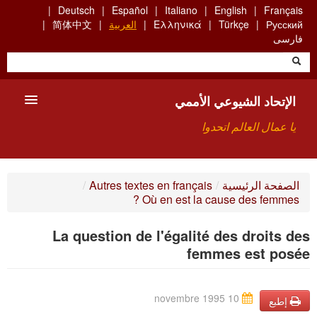
Skip
Deutsch
Español
Italiano
English
Français
to
Русский
Türkçe
Ελληνικά
العربية
简体中文
main
فارسی
content
الإتحاد الشيوعي الأممي
يا عمال العالم اتحدوا
الأعضاء
الصفحة الرئيسية
/
Autres textes en français
/
Où en est la cause des femmes ?
من نحن؟
La question de l'égalité des droits des
بحث
femmes est posée
للاتصال بنا HTTPS://WWW.FACEBOOK.COM/UCI.ARABE
10 novembre 1995
إطبع