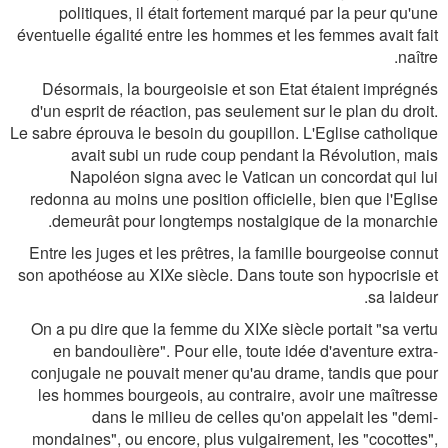
politiques, il était fortement marqué par la peur qu'une
éventuelle égalité entre les hommes et les femmes avait fait
naître.
Désormais, la bourgeoisie et son Etat étaient imprégnés
d'un esprit de réaction, pas seulement sur le plan du droit.
Le sabre éprouva le besoin du goupillon. L'Eglise catholique
avait subi un rude coup pendant la Révolution, mais
Napoléon signa avec le Vatican un concordat qui lui
redonna au moins une position officielle, bien que l'Eglise
demeurât pour longtemps nostalgique de la monarchie.
Entre les juges et les prêtres, la famille bourgeoise connut
son apothéose au XIXe siècle. Dans toute son hypocrisie et
sa laideur.
On a pu dire que la femme du XIXe siècle portait "sa vertu
en bandoulière". Pour elle, toute idée d'aventure extra-
conjugale ne pouvait mener qu'au drame, tandis que pour
les hommes bourgeois, au contraire, avoir une maîtresse
dans le milieu de celles qu'on appelait les "demi-
mondaines", ou encore, plus vulgairement, les "cocottes",