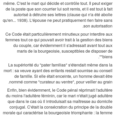
même. C'est le mari qui décide et contrôle tout. Il peut exiger
de la poste que son courrier lui soit remis, et il est tout à fait
autorisé à détruire ses lettres (clause qui n'a été abolie
qu'en... 1938). L'épouse ne peut pratiquement rien faire sans
son autorisation.
Ce Code était particulièrement minutieux pour interdire aux
femmes tout ce qui pouvait avoir trait à la gestion des biens
du couple, car évidemment il s'adressait avant tout aux
maris de la bourgeoisie, susceptibles de disposer de
"biens".
La supériorité du "pater familias" s'étendait même dans la
mort : sa veuve ayant des enfants restait soumise au conseil
de famille. Si elle était enceinte, un homme devait être
nommé comme "curateur au ventre", pour veiller au grain.
Enfin, bien évidemment, le Code pénal réprimait l'adultère
du moins l'adultère féminin, car le mari n'était jugé adultère
que dans le cas où il introduisait sa maîtresse au domicile
conjugal. C'était la consécration du principe de la double
morale qui caractérise la bourgeoisie triomphante : la femme