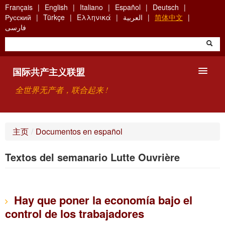
Skip
Français
English
Italiano
Español
Deutsch
to
Русский
Türkçe
Ελληνικά
العربية
简体中文
main
فارسی
content
国际共产主义联盟
全世界无产者，联合起来 !
主要观点
主页
/
Documentos en español
关于国际共产主义联盟（ICU）
Textos del semanario Lutte Ouvrière
搜索
联系方式
Hay que poner la economía bajo el
control de los trabajadores