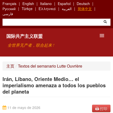
Skip
Français
English
Italiano
Español
Deutsch
to
Русский
Türkçe
Ελληνικά
العربية
简体中文
main
فارسی
content
国际共产主义联盟
全世界无产者，联合起来 !
主要观点
主页
/
Textos del semanario Lutte Ouvrière
关于国际共产主义联盟（ICU）
Irán, Líbano, Oriente Medio… el
搜索
imperialismo amenaza a todos los pueblos
del planeta
联系方式
11 de mayo de 2026
打印