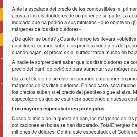
Ante la escalada del precio de los combustibles, el prime
acusa a los distribuidores de no poner de su parte. La a
indicado que ha pedido a sus ministros «que objetiven (¡!)
márgenes de los distribuidores».
¿De quién se burla? ¿Cuánto tiempo les llevará «objetiv
gasolinera: cuando suben los precios mundiales del petról
cuando bajan, el precio en el surtidor tarda mucho en baja
A nadie le sorprenderá saber que los distribuidores de c
precio del barril de petróleo para aumentar sus márgenes
Quizá el Gobierno se esté preparando para poner en práct
márgenes de los distribuidores. En ese caso, será mucho
los precios suban si el precio del petróleo sigue al alza.
especuladores que se están enriqueciendo a nuestra cos
Los mayores especuladores protegidos
Desde el inicio de la guerra en Irán, los márgenes de las 
cotizaciones en bolsa se han disparado. TotalEnergies ha
millones de dólares. Contra este especulador, el Gobiern