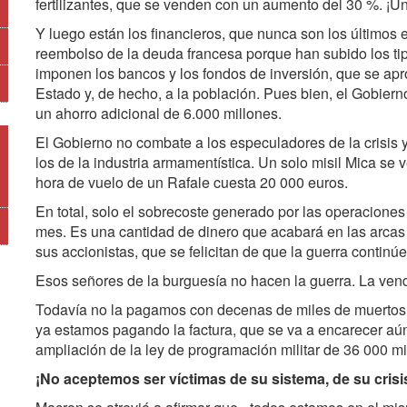
fertilizantes, que se venden con un aumento del 30 %. ¡U
Y luego están los financieros, que nunca son los últimos 
reembolso de la deuda francesa porque han subido los tipo
imponen los bancos y los fondos de inversión, que se apr
Estado y, de hecho, a la población. Pues bien, el Gobiern
un ahorro adicional de 6.000 millones.
El Gobierno no combate a los especuladores de la crisis 
los de la industria armamentística. Un solo misil Mica s
hora de vuelo de un Rafale cuesta 20 000 euros.
En total, solo el sobrecoste generado por las operaciones 
mes. Es una cantidad de dinero que acabará en las arcas
sus accionistas, que se felicitan de que la guerra continú
Esos señores de la burguesía no hacen la guerra. La ve
Todavía no la pagamos con decenas de miles de muertos,
ya estamos pagando la factura, que se va a encarecer aú
ampliación de la ley de programación militar de 36 000 m
¡No aceptemos ser víctimas de su sistema, de su crisi