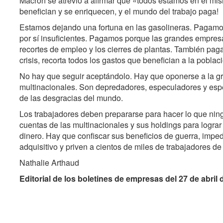
Macron se atrevió a afirmar que «todos estamos en el mis
benefician y se enriquecen, y el mundo del trabajo paga!
Estamos dejando una fortuna en las gasolineras. Pagamos
por sí insuficientes. Pagamos porque las grandes empresa
recortes de empleo y los cierres de plantas. También pag
crisis, recorta todos los gastos que benefician a la pobla
No hay que seguir aceptándolo. Hay que oponerse a la gran
multinacionales. Son depredadores, especuladores y esp
de las desgracias del mundo.
Los trabajadores deben prepararse para hacer lo que ning
cuentas de las multinacionales y sus holdings para lograr
dinero. Hay que confiscar sus beneficios de guerra, imped
adquisitivo y priven a cientos de miles de trabajadores de
Nathalie Arthaud
Editorial de los boletines de empresas del 27 de abril 