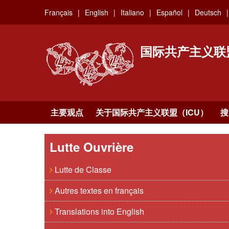
Skip
Français
English
Italiano
Español
Deutsch
to
main
content
国际共产主义联
主要观点
关于国际共产主义联盟（ICU）
搜
Lutte Ouvrière
Lutte de Classe
Autres textes en français
Translations into English