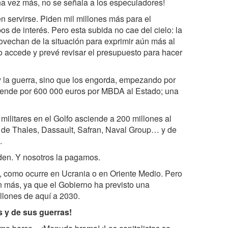
na vez más, no se señala a los especuladores!
en servirse. Piden mil millones más para el
s de interés. Pero esta subida no cae del cielo: la
ovechan de la situación para exprimir aún más al
o accede y prevé revisar el presupuesto para hacer
y la guerra, sino que los engorda, empezando por
e vende por 600 000 euros por MBDA al Estado; una
militares en el Golfo asciende a 200 millones al
 de Thales, Dassault, Safran, Naval Group… y de
e.
nden. Y nosotros la pagamos.
 como ocurre en Ucrania o en Oriente Medio. Pero
n más, ya que el Gobierno ha previsto una
illones de aquí a 2030.
s y de sus guerras!