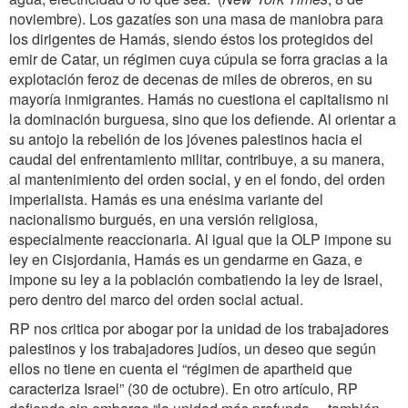
noviembre). Los gazatíes son una masa de maniobra para
los dirigentes de Hamás, siendo éstos los protegidos del
emir de Catar, un régimen cuya cúpula se forra gracias a la
explotación feroz de decenas de miles de obreros, en su
mayoría inmigrantes. Hamás no cuestiona el capitalismo ni
la dominación burguesa, sino que los defiende. Al orientar a
su antojo la rebelión de los jóvenes palestinos hacia el
caudal del enfrentamiento militar, contribuye, a su manera,
al mantenimiento del orden social, y en el fondo, del orden
imperialista. Hamás es una enésima variante del
nacionalismo burgués, en una versión religiosa,
especialmente reaccionaria. Al igual que la OLP impone su
ley en Cisjordania, Hamás es un gendarme en Gaza, e
impone su ley a la población combatiendo la ley de Israel,
pero dentro del marco del orden social actual.
RP nos critica por abogar por la unidad de los trabajadores
palestinos y los trabajadores judíos, un deseo que según
ellos no tiene en cuenta el “régimen de apartheid que
caracteriza Israel” (30 de octubre). En otro artículo, RP