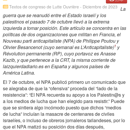
Textos de congreso de Lutte Ouvrière - Diciembre de 2023
La
guerra que se reanudó entre el Estado israelí y los
palestinos el pasado 7 de octubre llevó a la extrema
izquierda a tomar posición. Este artículo se concentra en las
políticas de dos organizaciones que militan en Francia, el
Nouveau parti anticapitaliste (NPA) de Philippe Poutou y
1
Olivier Besancenot (cuyo semanal es
L’Anticapitaliste
)
y
Révolution permanente (RP), cuyo portavoz es Anasse
Kazib, y que pertenece a la CRT, la misma corriente de
laizquierdadiario.es en España y algunos países de
América Latina.
El 7 de octubre, el NPA publicó primero un comunicado que
se alegraba de que la “ofensiva” proceda del “lado de la
resistencia”: “El NPA recuerda su apoyo a los Palestin@s y
a los medios de lucha que han elegido para resistir.” Puede
que se sintiera algo incómodo puesto que dichos “medios
de lucha” incluían la masacre de centenares de civiles
israelíes, o incluso de obreros jornaleros tailandeses, por lo
que el NPA matizó su posición dos días después,