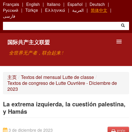
Skip
Français
English
Italiano
Español
Deutsch
to
Русский
Türkçe
Ελληνικά
العربية
简体中文
main
فارسی
content
国际共产主义联盟
全世界无产者，联合起来 !
主要观点
主页
/
Textos del mensual Lutte de classe
/
Textos de congreso de Lutte Ouvrière - Diciembre de
关于国际共产主义联盟（ICU）
2023
搜索
La extrema izquierda, la cuestión palestina,
y Hamás
联系方式
3 de diciembre de 2023
打印