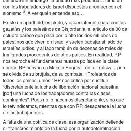
defiende sin embargo “la unidad más profunda… también
con los trabajadores de Israel dispuestos a romper con el
3
sionismo”
. A ver quién entiende eso…
Existe un apartheid, es cierto, y especialmente para con los
gazatíes y los palestinos de Cisjordania; el artículo de 30 de
octubre parece que pasa por lo alto los dos millones de
palestinos que viven en Israel y suelen trabajar al lado de
israelíes judíos, y al lado también de decenas de miles de
inmigrados procedentes de otros países. En realidad, RP
nos reprocha el fundamentar nuestra política en la clase
obrera. RP convoca a Marx, a Engels, Lenin, Trotsky… pero
se olvida de su brújula, de su combate: “¡Proletarios de
todos los países, uníos!” RP nos critica por sustituir
“discretamente la lucha de liberación nacional palestina
[por] una lucha de los trabajadores contra las clases
dominantes”. Pues no lo hacemos discretamente, sino que
lo reivindicamos, mientras que con RP, desaparece la lucha
de los trabajadores.
A falta de una política de clase, esa organización defiende
el “transcrecimiento de la lucha por la autodeterminación