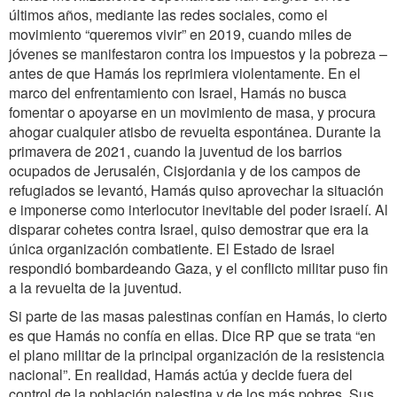
últimos años, mediante las redes sociales, como el
movimiento “queremos vivir” en 2019, cuando miles de
jóvenes se manifestaron contra los impuestos y la pobreza –
antes de que Hamás los reprimiera violentamente. En el
marco del enfrentamiento con Israel, Hamás no busca
fomentar o apoyarse en un movimiento de masa, y procura
ahogar cualquier atisbo de revuelta espontánea. Durante la
primavera de 2021, cuando la juventud de los barrios
ocupados de Jerusalén, Cisjordania y de los campos de
refugiados se levantó, Hamás quiso aprovechar la situación
e imponerse como interlocutor inevitable del poder israelí. Al
disparar cohetes contra Israel, quiso demostrar que era la
única organización combatiente. El Estado de Israel
respondió bombardeando Gaza, y el conflicto militar puso fin
a la revuelta de la juventud.
Si parte de las masas palestinas confían en Hamás, lo cierto
es que Hamás no confía en ellas. Dice RP que se trata “en
el plano militar de la principal organización de la resistencia
nacional”. En realidad, Hamás actúa y decide fuera del
control de la población palestina y de los más pobres. Sus