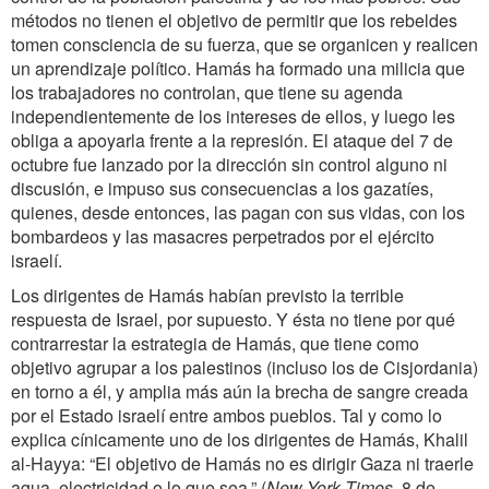
métodos no tienen el objetivo de permitir que los rebeldes
tomen consciencia de su fuerza, que se organicen y realicen
un aprendizaje político. Hamás ha formado una milicia que
los trabajadores no controlan, que tiene su agenda
independientemente de los intereses de ellos, y luego les
obliga a apoyarla frente a la represión. El ataque del 7 de
octubre fue lanzado por la dirección sin control alguno ni
discusión, e impuso sus consecuencias a los gazatíes,
quienes, desde entonces, las pagan con sus vidas, con los
bombardeos y las masacres perpetrados por el ejército
israelí.
Los dirigentes de Hamás habían previsto la terrible
respuesta de Israel, por supuesto. Y ésta no tiene por qué
contrarrestar la estrategia de Hamás, que tiene como
objetivo agrupar a los palestinos (incluso los de Cisjordania)
en torno a él, y amplia más aún la brecha de sangre creada
por el Estado israelí entre ambos pueblos. Tal y como lo
explica cínicamente uno de los dirigentes de Hamás, Khalil
al-Hayya: “El objetivo de Hamás no es dirigir Gaza ni traerle
agua, electricidad o lo que sea.” (
New York Times
, 8 de