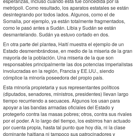
esperanzas, incluso cuando ésta fue concedida por la
metrópoli. Como resultado, los aparatos estatales se están
desintegrando por todos lados. Algunos, como el de
Somalia, por ejemplo, ya están totalmente fragmentados,
como le pasó antes a Sudán. Libia y Sudán se están
desmantelando. Sudán ya estuvo cortado en dos.
En otra parte del plantea, Haití muestra el ejemplo de un
Estado desmembrándose, en medio de la miseria de la gran
mayoría de la población. Una miseria de la que son
responsables principalmente las dos potencias imperialistas
involucradas en la región, Francia y EE.UU., siendo
cómplice la minoría poseedora del propio país.
Esta minoría propietaria y sus representantes políticos
(diputados, senadores, ministros, presidentes) llevan largo
tiempo recurriendo a secuaces. Algunos los usan para
apoyar a las bandas armadas oficiales del Estado y
protegerlo contra las masas pobres; otros, contra sus rivales
por el poder. A lo largo del tiempo, los esbirros han actuado
por cuenta propia, hasta tal punto que hoy día, ni la clase
dominante haitiana ni tampoco sus patrocinadores y