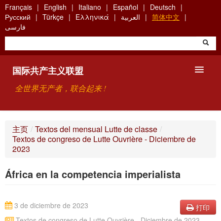
Skip
Français
English
Italiano
Español
Deutsch
to
Русский
Türkçe
Ελληνικά
العربية
简体中文
main
فارسی
content
国际共产主义联盟
全世界无产者，联合起来 !
主要观点
主页
/
Textos del mensual Lutte de classe
/
Textos de congreso de Lutte Ouvrière - Diciembre de
关于国际共产主义联盟（ICU）
2023
搜索
África en la competencia imperialista
联系方式
3 de diciembre de 2023
打印
Textos de congreso de Lutte Ouvrière - Diciembre de 2023