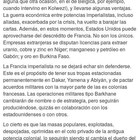
alguna que otra ocasión, en el de Bélgica, por ejemplo,
cuando intervino en Kolwezi), y llevarse algunas ventajas.
La guerra económica entre potencias imperialistas, incluso
aliadas, exacerbada por la crisis, ha vuelto a barajar las
cartas. Además, en estos momentos, Estados Unidos puede
aprovecharse del descrédito de Francia. No son los únicos.
Empresas extranjeras se disputan licencias para extraer
uranio, cobre y zinc en Níger; manganeso y petróleo en
Gabón; y oro en Burkina Faso.
La Francia imperialista no se dejará echar sin defenderse.
Este es el propósito de tener sus tropas estacionadas
permanentemente en Dakar, Yamena y Abiyán, y de pactar
acuerdos militares con la mayor parte de las ex colonias
francesas. Las operaciones militares tipo Barkhane
cambiarán de nombre o de estrategia, pero seguirán
produciéndose, quizás en colaboración con los
estadounidenses o con otros.
Lo cierto es que las masas populares, explotadas,
despojadas, oprimidas en el coto privado de la antigua
potencia colonial, lo seguirán siendo si cambia el dueño del