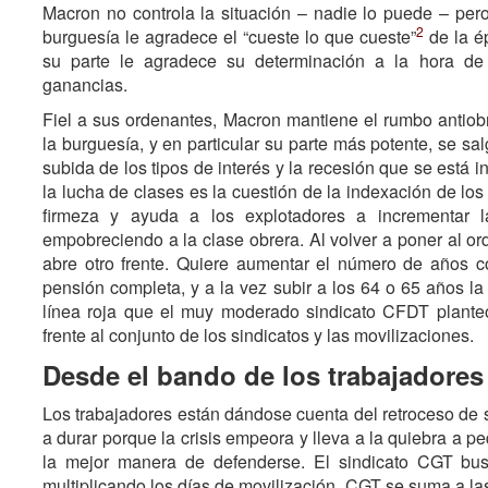
Macron no controla la situación – nadie lo puede – per
2
burguesía le agradece el “cueste lo que cueste”
de la é
su parte le agradece su determinación a la hora de
ganancias.
Fiel a sus ordenantes, Macron mantiene el rumbo antiobr
la burguesía, y en particular su parte más potente, se sal
subida de los tipos de interés y la recesión que se está
la lucha de clases es la cuestión de la indexación de los
firmeza y ayuda a los explotadores a incrementar l
empobreciendo a la clase obrera. Al volver a poner al or
abre otro frente. Quiere aumentar el número de años c
pensión completa, y a la vez subir a los 64 o 65 años la
línea roja que el muy moderado sindicato CFDT plante
frente al conjunto de los sindicatos y las movilizaciones.
Desde el bando de los trabajadores
Los trabajadores están dándose cuenta del retroceso de 
a durar porque la crisis empeora y lleva a la quiebra a
la mejor manera de defenderse. El sindicato CGT bu
multiplicando los días de movilización. CGT se suma a las