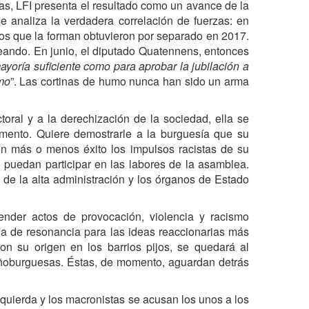
vas, LFI presenta el resultado como un avance de la
e analiza la verdadera correlación de fuerzas: en
dos que la forman obtuvieron por separado en 2017.
eando. En junio, el diputado Quatennens, entonces
yoría suficiente como para aprobar la jubilación a
imo
”. Las cortinas de humo nunca han sido un arma
toral y a la derechización de la sociedad, ella se
mento. Quiere demostrarle a la burguesía que su
on más o menos éxito los impulsos racistas de su
e puedan participar en las labores de la asamblea.
 de la alta administración y los órganos de Estado
nder actos de provocación, violencia y racismo
a de resonancia para las ideas reaccionarias más
con su origen en los barrios pijos, se quedará al
eñoburguesas. Éstas, de momento, aguardan detrás
 izquierda y los macronistas se acusan los unos a los