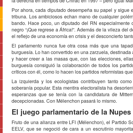
la derecha en tiempos de Chirac en 1997 – pero igual Mac
Por ahora, cada diputado desempeña su papel y sigue e
tribuna. Los ambiciosos echan mano de cualquier polémic
bando. Hace poco, un diputado del RN especialmente de
negro “¡Que regrese a África!”. Además de la vileza del d
el reflejo de una economía en crisis y el desconcierto tan
El parlamento nunca fue otra cosa más que una tapader
burguesía. Lo han convertido en una zarzuela, destinada a 
y hacer creer a las masas que, con las elecciones, ellas
burguesía consiguió la colaboración de todos los partid
críticos con él, como lo hacen los partidos reformistas q
La izquierda y los ecologistas contribuyen tanto como
soberanía popular. Esta mentira electoralista ha desorie
esperanzas que se tenía con la candidatura de Mitter
decepcionadas. Con Mélenchon pasará lo mismo.
El juego parlamentario de la Nupes 
Fruto de una alianza entre LFI (Mélenchon), el Partido So
EELV, que se negoció de cara a un escrutinio mayorita