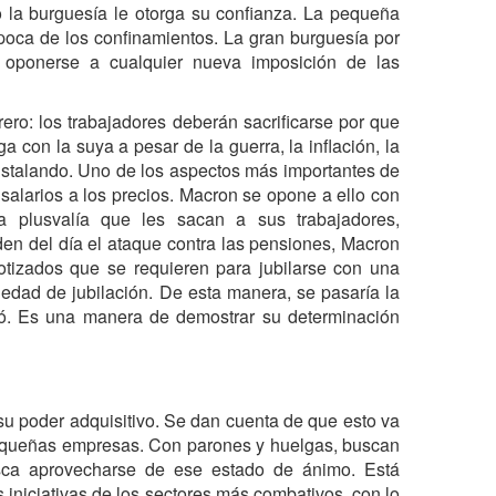
o la burguesía le otorga su confianza. La pequeña
poca de los confinamientos. La gran burguesía por
 oponerse a cualquier nueva imposición de las
ero: los trabajadores deberán sacrificarse por que
ga con la suya a pesar de la guerra, la inflación, la
 instalando. Uno de los aspectos más importantes de
 salarios a los precios. Macron se opone a ello con
a plusvalía que les sacan a sus trabajadores,
den del día el ataque contra las pensiones, Macron
otizados que se requieren para jubilarse con una
 edad de jubilación. De esta manera, se pasaría la
ó. Es una manera de demostrar su determinación
su poder adquisitivo. Se dan cuenta de que esto va
 pequeñas empresas. Con parones y huelgas, buscan
sca aprovecharse de ese estado de ánimo. Está
 iniciativas de los sectores más combativos, con lo