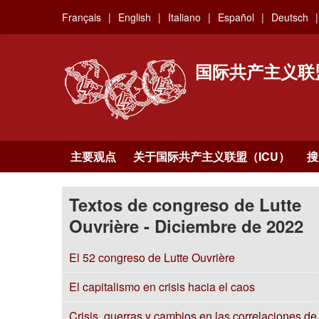
Skip
Français
English
Italiano
Español
Deutsch
to
main
content
国际共产主义联
主要观点
关于国际共产主义联盟（ICU）
搜
Textos de congreso de Lutte
Ouvrière - Diciembre de 2022
El 52 congreso de Lutte Ouvrière
El capitalismo en crisis hacia el caos
Crisis, guerras y cambios en las correlaciones de