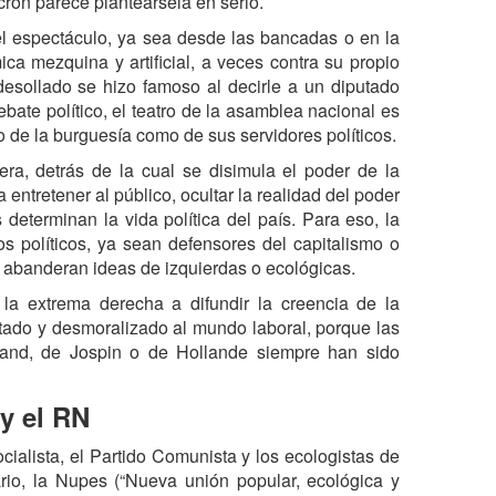
ron parece planteársela en serio.
l espectáculo, ya sea desde las bancadas o en la
a mezquina y artificial, a veces contra su propio
sollado se hizo famoso al decirle a un diputado
ebate político, el teatro de la asamblea nacional es
to de la burguesía como de sus servidores políticos.
a, detrás de la cual se disimula el poder de la
entretener al público, ocultar la realidad del poder
 determinan la vida política del país. Para eso, la
os políticos, ya sean defensores del capitalismo o
ue abanderan ideas de izquierdas o ecológicas.
 la extrema derecha a difundir la creencia de la
ntado y desmoralizado al mundo laboral, porque las
rand, de Jospin o de Hollande siempre han sido
y el RN
cialista, el Partido Comunista y los ecologistas de
rio, la Nupes (“Nueva unión popular, ecológica y