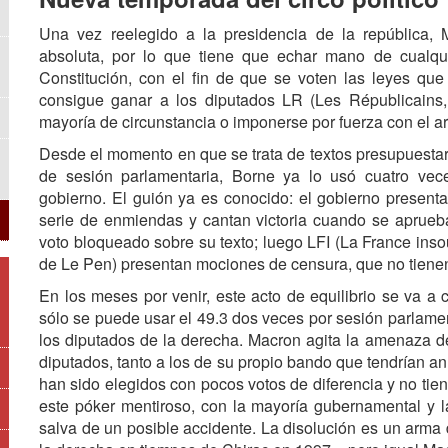
Una vez reelegido a la presidencia de la república, 
absoluta, por lo que tiene que echar mano de cualqui
Constitución, con el fin de que se voten las leyes que
consigue ganar a los diputados LR (Les Républicains,
mayoría de circunstancia o imponerse por fuerza con el ar
Desde el momento en que se trata de textos presupuestari
de sesión parlamentaria, Borne ya lo usó cuatro ve
gobierno. El guión ya es conocido: el gobierno presenta
serie de enmiendas y cantan victoria cuando se aprueba
voto bloqueado sobre su texto; luego LFI (La France inso
de Le Pen) presentan mociones de censura, que no tienen
En los meses por venir, este acto de equilibrio se va a 
sólo se puede usar el 49.3 dos veces por sesión parlamen
los diputados de la derecha. Macron agita la amenaza d
diputados, tanto a los de su propio bando que tendrían 
han sido elegidos con pocos votos de diferencia y no tie
este póker mentiroso, con la mayoría gubernamental y 
salva de un posible accidente. La disolución es un arma 