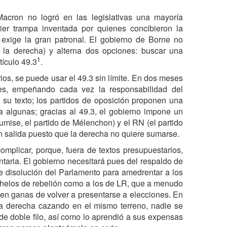
Macron no logró en las legislativas una mayoría
er trampa inventada por quienes concibieron la
 exige la gran patronal. El gobierno de Borne no
 la derecha) y alterna dos opciones: buscar una
1
tículo 49.3
.
os, se puede usar el 49.3 sin límite. En dos meses
ces, empeñando cada vez la responsabilidad del
 su texto; los partidos de oposición proponen una
 algunas; gracias al 49.3, el gobierno impone un
umise, el partido de Mélenchon) y el RN (el partido
 salida puesto que la derecha no quiere sumarse.
complicar, porque, fuera de textos presupuestarios,
taria. El gobierno necesitará pues del respaldo de
e disolución del Parlamento para amedrentar a los
anhelos de rebelión como a los de LR, que a menudo
nen ganas de volver a presentarse a elecciones. En
la derecha cazando en el mismo terreno, nadie se
de doble filo, así como lo aprendió a sus expensas