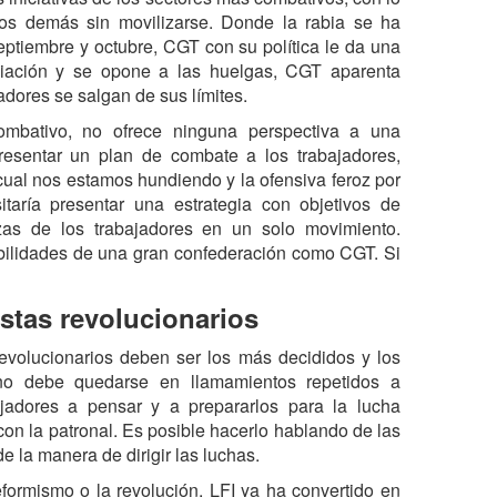
los demás sin movilizarse. Donde la rabia se ha
ptiembre y octubre, CGT con su política le da una
ciación y se opone a las huelgas, CGT aparenta
adores se salgan de sus límites.
mbativo, no ofrece ninguna perspectiva a una
resentar un plan de combate a los trabajadores,
 cual nos estamos hundiendo y la ofensiva feroz por
taría presentar una estrategia con objetivos de
zas de los trabajadores en un solo movimiento.
bilidades de una gran confederación como CGT. Si
istas revolucionarios
evolucionarios deben ser los más decididos y los
no debe quedarse en llamamientos repetidos a
jadores a pensar y a prepararlos para la lucha
 con la patronal. Es posible hacerlo hablando de las
e la manera de dirigir las luchas.
ormismo o la revolución. LFI ya ha convertido en