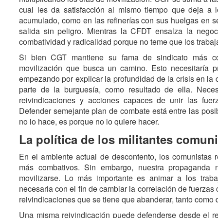
cual les da satisfacción al mismo tiempo que deja a 
acumulado, como en las refinerías con sus huelgas en se
salida sin peligro. Mientras la CFDT ensalza la nego
combatividad y radicalidad porque no teme que los trabaj
Si bien CGT mantiene su fama de sindicato más co
movilización que busca un camino. Esto necesitaría p
empezando por explicar la profundidad de la crisis en la
parte de la burguesía, como resultado de ella. Necesi
reivindicaciones y acciones capaces de unir las fuer
Defender semejante plan de combate está entre las posi
no lo hace, es porque no lo quiere hacer.
La política de los militantes comun
En el ambiente actual de descontento, los comunistas r
más combativos. Sin embargo, nuestra propaganda 
movilizarse. Lo más importante es animar a los traba
necesaria con el fin de cambiar la correlación de fuerzas
reivindicaciones que se tiene que abanderar, tanto como d
Una misma reivindicación puede defenderse desde el ref