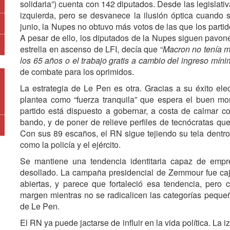
solidaria”) cuenta con 142 diputados. Desde las legislati
izquierda, pero se desvanece la ilusión óptica cuando s
junio, la Nupes no obtuvo más votos de las que los parti
A pesar de ello, los diputados de la Nupes siguen pavon
estrella en ascenso de LFI, decía que “
Macron no tenía ma
los 65 años o el trabajo gratis a cambio del ingreso mín
de combate para los oprimidos.
La estrategia de Le Pen es otra. Gracias a su éxito elec
plantea como “fuerza tranquila” que espera el buen mo
partido está dispuesto a gobernar, a costa de calmar c
bando, y de poner de relieve perfiles de tecnócratas qu
Con sus 89 escaños, el RN sigue tejiendo su tela dentro
como la policía y el ejército.
Se mantiene una tendencia identitaria capaz de empre
desollado. La campaña presidencial de Zemmour fue caj
abiertas, y parece que fortaleció esa tendencia, pero 
margen mientras no se radicalicen las categorías pequ
de Le Pen.
El RN ya puede jactarse de influir en la vida política. La