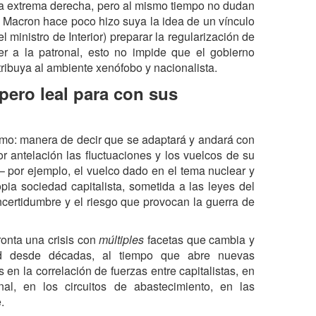
 la extrema derecha, pero al mismo tiempo no dudan
s Macron hace poco hizo suya la idea de un vínculo
 ministro de Interior) preparar la regularización de
er a la patronal, esto no impide que el gobierno
tribuya al ambiente xenófobo y nacionalista.
pero leal para con sus
ismo: manera de decir que se adaptará y andará con
r antelación las fluctuaciones y los vuelcos de su
– por ejemplo, el vuelco dado en el tema nuclear y
ia sociedad capitalista, sometida a las leyes del
ncertidumbre y el riesgo que provocan la guerra de
onta una crisis con
múltiples
facetas
que cambia y
ad desde décadas, al tiempo que abre nuevas
 en la correlación de fuerzas entre capitalistas, en
nal, en los circuitos de abastecimiento, en las
.