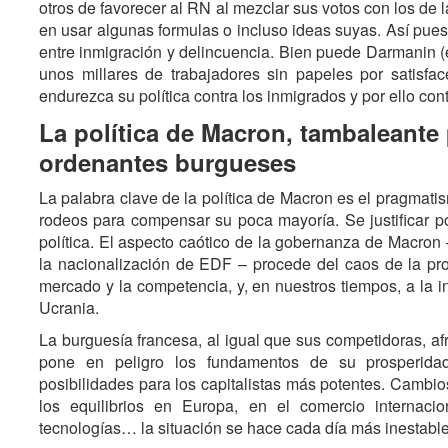
otros de favorecer al RN al mezclar sus votos con los de
en usar algunas formulas o incluso ideas suyas. Así pue
entre inmigración y delincuencia. Bien puede Darmanin (el
unos millares de trabajadores sin papeles por satisfac
endurezca su política contra los inmigrados y por ello con
La política de Macron, tambaleante 
ordenantes burgueses
La palabra clave de la política de Macron es el pragmat
rodeos para compensar su poca mayoría. Se justificar po
política. El aspecto caótico de la gobernanza de Macron 
la nacionalización de EDF – procede del caos de la prop
mercado y la competencia, y, en nuestros tiempos, a la i
Ucrania.
La burguesía francesa, al igual que sus competidoras, afr
pone en peligro los fundamentos de su prosperid
posibilidades para los capitalistas más potentes. Cambios
los equilibrios en Europa, en el comercio internacio
tecnologías… la situación se hace cada día más inestable