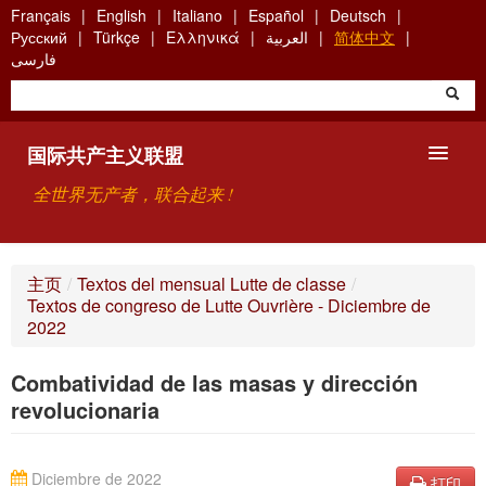
Skip
Français
English
Italiano
Español
Deutsch
to
Русский
Türkçe
Ελληνικά
العربية
简体中文
main
فارسی
content
国际共产主义联盟
全世界无产者，联合起来 !
主要观点
主页
/
Textos del mensual Lutte de classe
/
Textos de congreso de Lutte Ouvrière - Diciembre de
关于国际共产主义联盟（ICU）
2022
搜索
Combatividad de las masas y dirección
revolucionaria
联系方式
Diciembre de 2022
打印