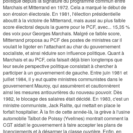
politique depuis la signature du programme commun entre
Marchais et Mitterrand en 1972. Cela a marqué le début de
son érosion électorale. En 1981, l'élection présidentielle
aboutit à la victoire de Mitterrand, mais aussi au plus faible
score électoral depuis la guerre pour le PCF, avec... 15,35 %
des voix pour Georges Marchais. Malgré ce faible score,
Mitterrand proposa au PCF des postes de ministres car il
voulait le ligoter en l'attachant au char du gouvernement
socialiste, et ainsi réduire son influence politique. Quant à
Marchais et au PCF, cela faisait déjà bien longtemps que
leur seule perspective politique consistait à chercher à
participer à un gouvernement de gauche. Entre juin 1981 et
juillet 1984, il y eut quatre ministres communistes dans le
gouvernement Mauroy, qui assumèrent et cautionnèrent
ainsi les mesures antiouvrières du nouveau pouvoir. Dès
1982, le blocage des salaires était décidé. En 1983, c'est un
ministre communiste, Jack Ralite, qui mettait en place le
forfait hospitalier. À la fin de cette année-là, la grève à l'usine
automobile Talbot de Poissy (Yvelines) montrait comment la
CGT aidait le gouvernement à faire accepter les plans de
licenciements et à désarmer la classe ouvrière. Enfin, en