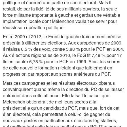
politique et écœuré une partie de son électorat. Mais il
restait, de par la fidélité de ses militants ouvriers, la seule
force militante importante à gauche et gardait une véritable
implantation locale dont Mélenchon voulait se servir pour
réussir son opération politique.
Entre 2009 et 2012, le Front de gauche fraîchement créé se
présenta à différentes élections. Aux européennes de 2009,
il réalisa 6,5 % des voix, contre 5,88 % pour le PCF en 2004.
Aux élections régionales de 2010, le FdG fit 7,49 % pour 17
listes, contre 6,78 % pour le PCF en 1999. Ainsi les scores
de cette nouvelle formation n'étaient que faiblement en
progression par rapport aux scores antérieurs du PCF.
Mais ces campagnes et les résultats électoraux obtenus
convainquirent quand même la direction du PC de se laisser
entraîner dans cette alliance. Elle faisait le calcul que
Mélenchon obtiendrait de meilleurs scores à la
présidentielle qu'un candidat du PCF, mais que, fort de cet
élan électoral, cela permettrait à celui-ci de gagner de
nouveaux postes en particulier aux élections législatives,
qui profiteraient cette fois au parti et non au PG. Dire que le