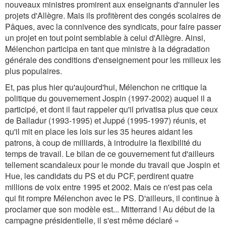
nouveaux ministres promirent aux enseignants d'annuler les
projets d'Allègre. Mais ils profitèrent des congés scolaires de
Pâques, avec la connivence des syndicats, pour faire passer
un projet en tout point semblable à celui d'Allègre. Ainsi,
Mélenchon participa en tant que ministre à la dégradation
générale des conditions d'enseignement pour les milieux les
plus populaires.
Et, pas plus hier qu'aujourd'hui, Mélenchon ne critique la
politique du gouvernement Jospin (1997-2002) auquel il a
participé, et dont il faut rappeler qu'il privatisa plus que ceux
de Balladur (1993-1995) et Juppé (1995-1997) réunis, et
qu'il mit en place les lois sur les 35 heures aidant les
patrons, à coup de milliards, à introduire la flexibilité du
temps de travail. Le bilan de ce gouvernement fut d'ailleurs
tellement scandaleux pour le monde du travail que Jospin et
Hue, les candidats du PS et du PCF, perdirent quatre
millions de voix entre 1995 et 2002. Mais ce n'est pas cela
qui fit rompre Mélenchon avec le PS. D'ailleurs, il continue à
proclamer que son modèle est... Mitterrand ! Au début de la
campagne présidentielle, il s'est même déclaré «