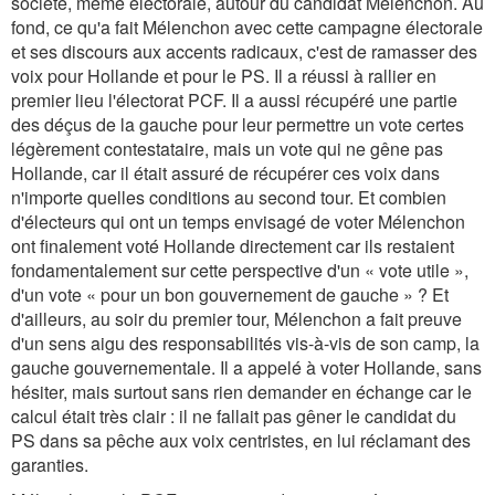
société, même électorale, autour du candidat Mélenchon. Au
fond, ce qu'a fait Mélenchon avec cette campagne électorale
et ses discours aux accents radicaux, c'est de ramasser des
voix pour Hollande et pour le PS. Il a réussi à rallier en
premier lieu l'électorat PCF. Il a aussi récupéré une partie
des déçus de la gauche pour leur permettre un vote certes
légèrement contestataire, mais un vote qui ne gêne pas
Hollande, car il était assuré de récupérer ces voix dans
n'importe quelles conditions au second tour. Et combien
d'électeurs qui ont un temps envisagé de voter Mélenchon
ont finalement voté Hollande directement car ils restaient
fondamentalement sur cette perspective d'un « vote utile »,
d'un vote « pour un bon gouvernement de gauche » ? Et
d'ailleurs, au soir du premier tour, Mélenchon a fait preuve
d'un sens aigu des responsabilités vis-à-vis de son camp, la
gauche gouvernementale. Il a appelé à voter Hollande, sans
hésiter, mais surtout sans rien demander en échange car le
calcul était très clair : il ne fallait pas gêner le candidat du
PS dans sa pêche aux voix centristes, en lui réclamant des
garanties.