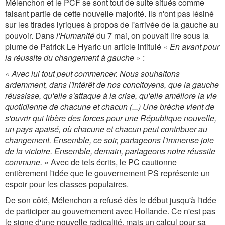
Mélenchon et le PCF se sont tout de suite situés comme
faisant partie de cette nouvelle majorité. Ils n'ont pas lésiné
sur les tirades lyriques à propos de l'arrivée de la gauche au
pouvoir. Dans
l'Humanité
du 7 mai, on pouvait lire sous la
plume de Patrick Le Hyaric un article intitulé «
En avant pour
la réussite du changement à gauche
» :
« Avec lui tout peut commencer. Nous souhaitons
ardemment, dans l'intérêt de nos concitoyens, que la gauche
réussisse, qu'elle s'attaque à la crise, qu'elle améliore la vie
quotidienne de chacune et chacun (...) Une brèche vient de
s'ouvrir qui libère des forces pour une République nouvelle,
un pays apaisé, où chacune et chacun peut contribuer au
changement. Ensemble, ce soir, partageons l'immense joie
de la victoire. Ensemble, demain, partageons notre réussite
commune. »
Avec de tels écrits, le PC cautionne
entièrement l'idée que le gouvernement PS représente un
espoir pour les classes populaires.
De son côté, Mélenchon a refusé dès le début jusqu'à l'idée
de participer au gouvernement avec Hollande. Ce n'est pas
le signe d'une nouvelle radicalité, mais un calcul pour sa