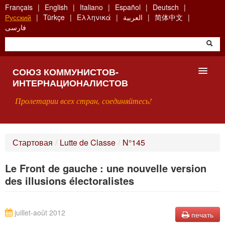
Skip
Français
English
Italiano
Español
Deutsch
to
Русский
Türkçe
Ελληνικά
العربية
简体中文
main
فارسی
content
СОЮЗ КОММУНИСТОВ-
ИНТЕРНАЦИОНАЛИСТОВ
Пролетарии всех стран, соединяйтесь!
ГЛАВНАЯ
Стартовая
/
Lutte de Classe
/
N°145
ЧТО ТАКОЕ СКИ?
Le Front de gauche : une nouvelle version
ПОИСК
des illusions électoralistes
КОНТАКТЫ
juillet-août 2012
печать