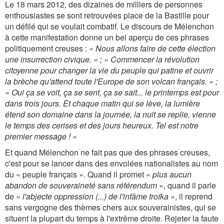
Le 18 mars 2012, des dizaines de milliers de personnes
enthousiastes se sont retrouvées place de la Bastille pour
un défilé qui se voulait combatif. Le discours de Mélenchon
à cette manifestation donne un bel aperçu de ces phrases
politiquement creuses :
« Nous allons faire de cette élection
une insurrection civique. » ; « Commencer la révolution
citoyenne pour changer la vie du peuple qui patine et ouvrir
la brèche qu'attend toute l'Europe de son volcan français. » ;
« Oui ça se voit, ça se sent, ça se sait... le printemps est pour
dans trois jours. Et chaque matin qui se lève, la lumière
étend son domaine dans la journée, la nuit se replie, vienne
le temps des cerises et des jours heureux. Tel est notre
premier message ! »
Et quand Mélenchon ne fait pas que des phrases creuses,
c'est pour se lancer dans des envolées nationalistes au nom
du « peuple français ». Quand il promet «
plus aucun
abandon de souveraineté sans référendum
», quand il parle
de «
l'abjecte oppression (...) de l'infâme troïka
», il reprend
sans vergogne des thèmes chers aux souverainistes, qui se
situent la plupart du temps à l'extrême droite. Rejeter la faute