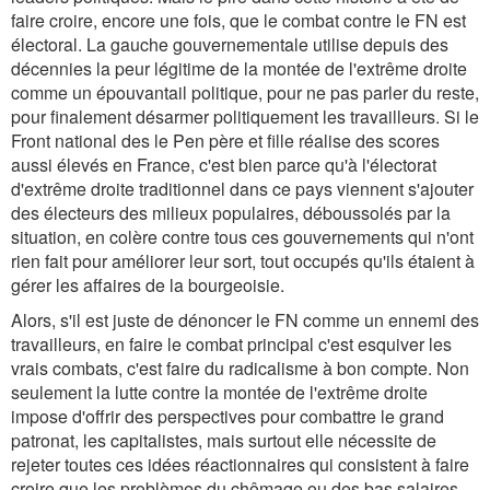
faire croire, encore une fois, que le combat contre le FN est
électoral. La gauche gouvernementale utilise depuis des
décennies la peur légitime de la montée de l'extrême droite
comme un épouvantail politique, pour ne pas parler du reste,
pour finalement désarmer politiquement les travailleurs. Si le
Front national des le Pen père et fille réalise des scores
aussi élevés en France, c'est bien parce qu'à l'électorat
d'extrême droite traditionnel dans ce pays viennent s'ajouter
des électeurs des milieux populaires, déboussolés par la
situation, en colère contre tous ces gouvernements qui n'ont
rien fait pour améliorer leur sort, tout occupés qu'ils étaient à
gérer les affaires de la bourgeoisie.
Alors, s'il est juste de dénoncer le FN comme un ennemi des
travailleurs, en faire le combat principal c'est esquiver les
vrais combats, c'est faire du radicalisme à bon compte. Non
seulement la lutte contre la montée de l'extrême droite
impose d'offrir des perspectives pour combattre le grand
patronat, les capitalistes, mais surtout elle nécessite de
rejeter toutes ces idées réactionnaires qui consistent à faire
croire que les problèmes du chômage ou des bas salaires