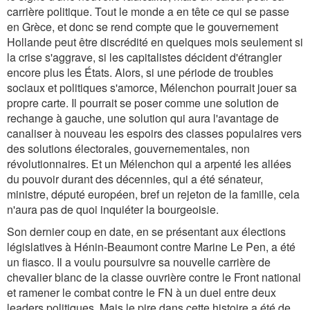
carrière politique. Tout le monde a en tête ce qui se passe
en Grèce, et donc se rend compte que le gouvernement
Hollande peut être discrédité en quelques mois seulement si
la crise s'aggrave, si les capitalistes décident d'étrangler
encore plus les États. Alors, si une période de troubles
sociaux et politiques s'amorce, Mélenchon pourrait jouer sa
propre carte. Il pourrait se poser comme une solution de
rechange à gauche, une solution qui aura l'avantage de
canaliser à nouveau les espoirs des classes populaires vers
des solutions électorales, gouvernementales, non
révolutionnaires. Et un Mélenchon qui a arpenté les allées
du pouvoir durant des décennies, qui a été sénateur,
ministre, député européen, bref un rejeton de la famille, cela
n'aura pas de quoi inquiéter la bourgeoisie.
Son dernier coup en date, en se présentant aux élections
législatives à Hénin-Beaumont contre Marine Le Pen, a été
un fiasco. Il a voulu poursuivre sa nouvelle carrière de
chevalier blanc de la classe ouvrière contre le Front national
et ramener le combat contre le FN à un duel entre deux
leaders politiques. Mais le pire dans cette histoire a été de