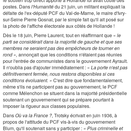
le soutien trop direct apporté à Hollande lui avait coûté des
postes. Dans
l'Humanité
du 21 juin, un militant expliquait la
défaite de l'ex-député PCF du Val-de-Marne, le maire d'Ivry-
sur-Seine Pierre Gosnat, par le simple fait qu'il ait posé sur
la photo de l'affiche électorale aux côtés de Hollande !
Dès le 18 juin, Pierre Laurent, tout en réaffirmant que «
le
parti se considérait dans la majorité de gauche et que ses
membres ne seraient pas des empêcheurs de tourner en
rond »,
annonçait que les conditions n'étaient pas réunies
pour l'entrée de communistes dans le gouvernement Ayrault.
Il n'oublia pas d'ajouter immédiatement : «
La porte n'est pas
définitivement fermée, nous restons disponibles si ces
conditions évoluaient. »
C'est dire que fondamentalement,
même s'ils ne participent pas au gouvernement, le PCF
comme Mélenchon se situent dans la majorité présidentielle
soutenant un gouvernement qui se prépare pourtant à
imposer la rigueur aux classes populaires.
Dans
Où va la France ?
, Trotsky écrivait en juin 1936, à
propos de l'attitude du PCF vis-à-vis du gouvernement
Blum, qu'il soutenait sans y participer :
« Plus criminelle et