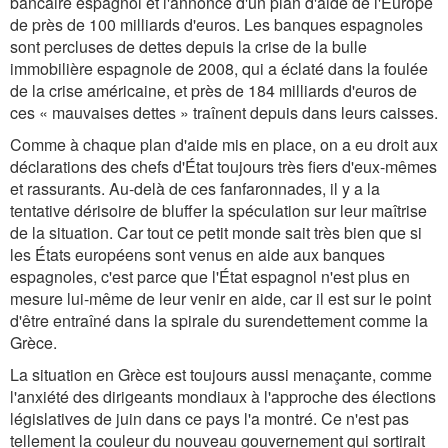
bancaire espagnol et l'annonce d'un plan d'aide de l'Europe
de près de 100 milliards d'euros. Les banques espagnoles
sont percluses de dettes depuis la crise de la bulle
immobilière espagnole de 2008, qui a éclaté dans la foulée
de la crise américaine, et près de 184 milliards d'euros de
ces « mauvaises dettes » traînent depuis dans leurs caisses.
Comme à chaque plan d'aide mis en place, on a eu droit aux
déclarations des chefs d'État toujours très fiers d'eux-mêmes
et rassurants. Au-delà de ces fanfaronnades, il y a la
tentative dérisoire de bluffer la spéculation sur leur maîtrise
de la situation. Car tout ce petit monde sait très bien que si
les États européens sont venus en aide aux banques
espagnoles, c'est parce que l'État espagnol n'est plus en
mesure lui-même de leur venir en aide, car il est sur le point
d'être entraîné dans la spirale du surendettement comme la
Grèce.
La situation en Grèce est toujours aussi menaçante, comme
l'anxiété des dirigeants mondiaux à l'approche des élections
législatives de juin dans ce pays l'a montré. Ce n'est pas
tellement la couleur du nouveau gouvernement qui sortirait