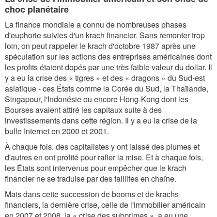
choc planétaire
La finance mondiale a connu de nombreuses phases
d'euphorie suivies d'un krach financier. Sans remonter trop
loin, on peut rappeler le krach d'octobre 1987 après une
spéculation sur les actions des entreprises américaines dont
les profits étaient dopés par une très faible valeur du dollar. Il
y a eu la crise des « tigres » et des « dragons » du Sud-est
asiatique - ces États comme la Corée du Sud, la Thaïlande,
Singapour, l'Indonésie ou encore Hong-Kong dont les
Bourses avaient attiré les capitaux suite à des
investissements dans cette région. Il y a eu la crise de la
bulle Internet en 2000 et 2001.
À chaque fois, des capitalistes y ont laissé des plumes et
d'autres en ont profité pour rafler la mise. Et à chaque fois,
les États sont intervenus pour empêcher que le krach
financier ne se traduise par des faillites en chaîne.
Mais dans cette succession de booms et de krachs
financiers, la dernière crise, celle de l'immobilier américain
en 2007 et 2008, la « crise des subprimes », a eu une