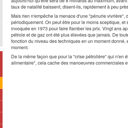
aujourd'hui qu'elle sera de 8 milliards au maximum, avant
taux de natalité baissent, disent-ils, rapidement à peu pr
Mais rien n'empêche la menace d'une "pénurie vivrière", d'
périodiquement. On peut être pour le moins sceptique, et 
invoquée en 1973 pour faire flamber les prix. Vingt ans a
pétrole et de gaz ont été plus élevées que jamais. De toute 
fonction du niveau des techniques en un moment donné, et 
moment.
De la même façon que pour la "crise pétrolière" qui n'en ét
alimentaire", cela cache des manoeuvres commerciales et 