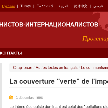
Русский
Türkçe
Ελληνικά
العربية
简体中文
فارسی
НИСТОВ-ИНТЕРНАЦИОНАЛИСТОВ
Пролетар
КОНТАКТЫ
Стартовая
/
Autres textes en français
/
Le communisme, 
La couverture "verte" de l'imp
13 décembre 1996
Le thème écologiste dominant est celui des "pollutions gl