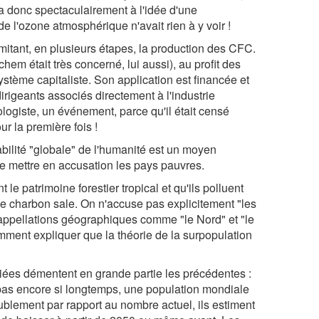
ia donc spectaculairement à l'idée d'une
e l'ozone atmosphérique n'avait rien à y voir !
imitant, en plusieurs étapes, la production des CFC.
hem était très concerné, lui aussi), au profit des
système capitaliste. Son application est financée et
irigeants associés directement à l'industrie
ogiste, un événement, parce qu'il était censé
r la première fois !
abilité "globale" de l'humanité est un moyen
de mettre en accusation les pays pauvres.
 le patrimoine forestier tropical et qu'ils polluent
de charbon sale. On n'accuse pas explicitement "les
s appellations géographiques comme "le Nord" et "le
comment expliquer que la théorie de la surpopulation
ées démentent en grande partie les précédentes :
 pas encore si longtemps, une population mondiale
oublement par rapport au nombre actuel, ils estiment