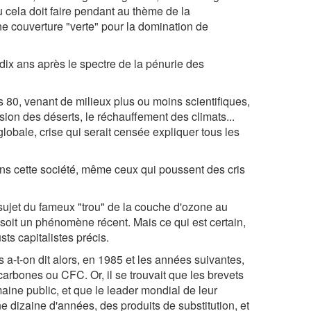
 cela doit faire pendant au thème de la
une couverture "verte" pour la domination de
ix ans après le spectre de la pénurie des
s 80, venant de milieux plus ou moins scientifiques,
sion des déserts, le réchauffement des climats...
globale, crise qui serait censée expliquer tous les
s cette société, même ceux qui poussent des cris
ujet du fameux "trou" de la couche d'ozone au
 soit un phénomène récent. Mais ce qui est certain,
sts capitalistes précis.
 a-t-on dit alors, en 1985 et les années suivantes,
o-carbones ou CFC. Or, il se trouvait que les brevets
aine public, et que le leader mondial de leur
 dizaine d'années, des produits de substitution, et