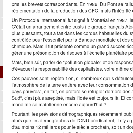
pris les brevets correspondants. En 1986, Du Pont se rall
réglementation de la production des CFC, mais l'intégrité d
Un Protocole international fut signé à Montréal en 1987, l
C'était un arrangement entre trusts (le groupe français Atoc
plus puissants, tout à fait dans les cordes habituelles du 
contrôlée pour l'essentiel par la Banque mondiale et des d
chimique. Mais il fut présenté comme un grand succès écol
gérer une présomption de risques à l'échelle planétaire pou
Mais, bien sûr, parler de "pollution globale" et de respons
d'évacuer la responsabilité des capitalistes, voire même 
Ces pauvres sont, répète-t-on, si nombreux qu'ils détruisent
l'atmosphère de la terre entière avec leur consommation 
pays pauvres", en fait, on préfère se réfugier derrière de
Sud", c'est plus aseptisé, mais l'idée est toujours là. Et 
mondiale se maintienne encore aujourd'hui ?
Pourtant, les prévisions démographiques récemment publi
alors que les démographes de l'ONU prédisaient, il n'y a
d'au moins 12 milliards pour le siècle prochain, soit un d