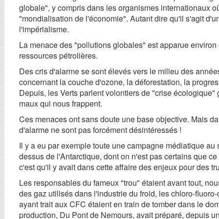
globale", y compris dans les organismes internationaux où
"mondialisation de l'économie". Autant dire qu'il s'agit d'
l'impérialisme.
La menace des "pollutions globales" est apparue environ d
ressources pétrolières.
Des cris d'alarme se sont élevés vers le milieu des année
concernant la couche d'ozone, la déforestation, la progres
Depuis, les Verts parlent volontiers de "crise écologique" 
maux qui nous frappent.
Ces menaces ont sans doute une base objective. Mais dan
d'alarme ne sont pas forcément désintéressés !
Il y a eu par exemple toute une campagne médiatique au s
dessus de l'Antarctique, dont on n'est pas certains que ce
c'est qu'il y avait dans cette affaire des enjeux pour des tru
Les responsables du fameux "trou" étaient avant tout, nous
des gaz utilisés dans l'industrie du froid, les chloro-fluor
ayant trait aux CFC étaient en train de tomber dans le dom
production, Du Pont de Nemours, avait préparé, depuis une