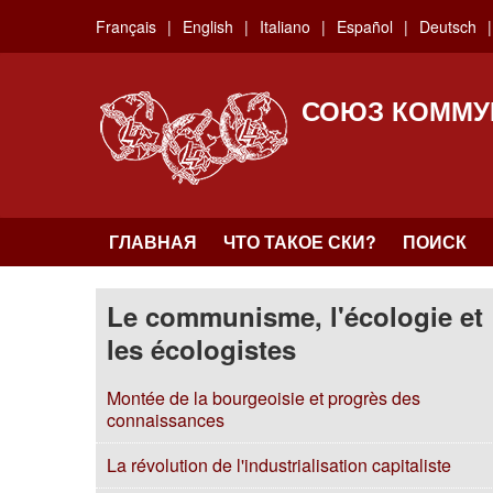
Skip
Français
English
Italiano
Español
Deutsch
to
main
content
СОЮЗ КОММУ
ГЛАВНАЯ
ЧТО ТАКОЕ СКИ?
ПОИСК
Le communisme, l'écologie et
les écologistes
Montée de la bourgeoisie et progrès des
connaissances
La révolution de l'industrialisation capitaliste