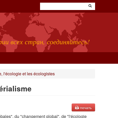
ии всех стран, соединяйтесь!
l'écologie et les écologistes
érialisme
печать
obales", du "changement global", de "l'écologie