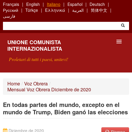
Skip
Français
English
Italiano
Español
Deutsch
to
Русский
Türkçe
Ελληνικά
العربية
简体中文
main
فارسی
content
UNIONE COMUNISTA
INTERNAZIONALISTA
Proletari di tutti i paesi, unitevi!
PRESENTAZIONE
Home
/
Voz Obrera
/
Mensual Voz Obrera Diciembre de 2020
COS'È L'UCI ?
En todas partes del mundo, excepto en el
RICERCA
mundo de Trump, Biden ganó las elecciones
SCRIVETECI
Diciembre de 2020
Stampa