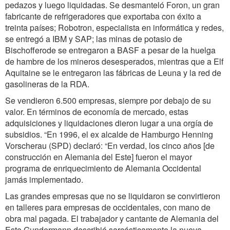
pedazos y luego liquidadas. Se desmanteló Foron, un gran
fabricante de refrigeradores que exportaba con éxito a
treinta países; Robotron, especialista en informática y redes,
se entregó a IBM y SAP; las minas de potasio de
Bischofferode se entregaron a BASF a pesar de la huelga
de hambre de los mineros desesperados, mientras que a Elf
Aquitaine se le entregaron las fábricas de Leuna y la red de
gasolineras de la RDA.
Se vendieron 6.500 empresas, siempre por debajo de su
valor. En términos de economía de mercado, estas
adquisiciones y liquidaciones dieron lugar a una orgía de
subsidios. “En 1996, el ex alcalde de Hamburgo Henning
Vorscherau (SPD) declaró: “En verdad, los cinco años [de
construcción en Alemania del Este] fueron el mayor
programa de enriquecimiento de Alemania Occidental
jamás implementado.
Las grandes empresas que no se liquidaron se convirtieron
en talleres para empresas de occidentales, con mano de
obra mal pagada. El trabajador y cantante de Alemania del
Este Gundermann describió sarcásticamente la nueva