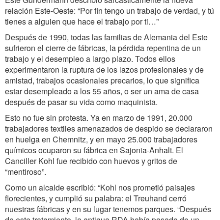
relación Este-Oeste: “Por fin tengo un trabajo de verdad, y tú
tienes a alguien que hace el trabajo por ti…”
Después de 1990, todas las familias de Alemania del Este
sufrieron el cierre de fábricas, la pérdida repentina de un
trabajo y el desempleo a largo plazo. Todos ellos
experimentaron la ruptura de los lazos profesionales y de
amistad, trabajos ocasionales precarios, lo que significa
estar desempleado a los 55 años, o ser un ama de casa
después de pasar su vida como maquinista.
Esto no fue sin protesta. Ya en marzo de 1991, 20.000
trabajadores textiles amenazados de despido se declararon
en huelga en Chemnitz, y en mayo 25.000 trabajadores
químicos ocuparon su fábrica en Sajonia-Anhalt. El
Canciller Kohl fue recibido con huevos y gritos de
“mentiroso”.
Como un alcalde escribió: “Kohl nos prometió paisajes
florecientes, y cumplió su palabra: el Treuhand cerró
nuestras fábricas y en su lugar tenemos parques. “Después
de este tratamiento, la antigua RDA había pasado de un