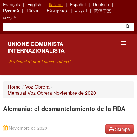
Skip
Français
English
Italiano
Español
Deutsch
to
Русский
Türkçe
Ελληνικά
العربية
简体中文
main
فارسی
content
UNIONE COMUNISTA
INTERNAZIONALISTA
Proletari di tutti i paesi, unitevi!
PRESENTAZIONE
Home
/
Voz Obrera
/
Mensual Voz Obrera Noviembre de 2020
COS'È L'UCI ?
Alemania: el desmantelamiento de la RDA
RICERCA
SCRIVETECI
Noviembre de 2020
Stampa