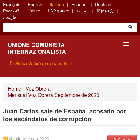
Skip
Français
English
Italiano
Español
Deutsch
to
Русский
Türkçe
Ελληνικά
العربية
简体中文
main
فارسی
content
UNIONE COMUNISTA
INTERNAZIONALISTA
Proletari di tutti i paesi, unitevi!
PRESENTAZIONE
Home
/
Voz Obrera
/
Mensual Voz Obrera Septiembre de 2020
COS'È L'UCI ?
Juan Carlos sale de España, acosado por
RICERCA
los escándalos de corrupción
SCRIVETECI
Septiembre de 2020
Stampa